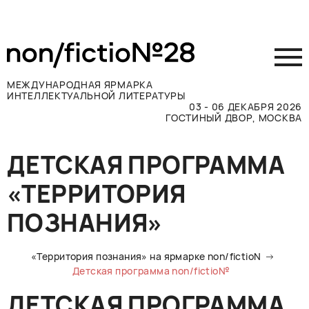
МЕЖДУНАРОДНАЯ ЯРМАРКА
ИНТЕЛЛЕКТУАЛЬНОЙ ЛИТЕРАТУРЫ
03 - 06 ДЕКАБРЯ 2026
ГОСТИНЫЙ ДВОР, МОСКВА
Принять участие
ДЕТСКАЯ ПРОГРАММА
Участникам
«ТЕРРИТОРИЯ
Посетителям
Программа
ПОЗНАНИЯ»
Прессе
Конкурсы
«Территория познания» на ярмарке non/fictioN
Детская программа non/fictio№
Контакты
ДЕТСКАЯ ПРОГРАММА
ВКОНТАКТЕ
TELEGRAM