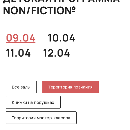
NON/FICTIO№
РУССКИЙ
ENGLISH
CHINESE
09.04
10.04
11.04
12.04
Все залы
Территория познания
Книжки на подушках
Территория мастер-классов