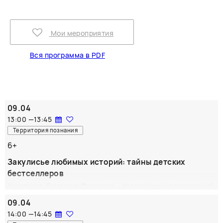
Мои мероприятия
Вся программа в PDF
09.04
13:00
—
13:45
Территория познания
6+
Закулисье любимых историй: тайны детских
бестселлеров
Участвуют: Екатерина Даровская — переводчик художественной
литературы для детей и взрослых; Анастасия (Ириска)
09.04
Гладышева —​ ведущая «Детского радио».
14:00
—
14:45
Приглашаем в увлекательное путешествие за кулисы