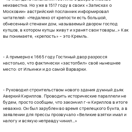
неизвестна. Но уже в 1517 году в своих «Записках о
Московии» австрийский посланник информировал
читателей: «Недалеко от крепости есть большой,
обнесенный стенами дом, называемый двором господ
купцов, в котором купцы живут и хранят свои товары…» Как
вы понимаете, «крепость» – это Кремль.
- А примерно к 1665 году Гостиный двор разросся
настолько, что фактически «застолбил» своё нынешнее
место: от Ильинки и до самой Варварки.
- Руководил строительством нового здания думный дьяк
Аверкий Кириллов. Проводить исторические параллели не
будем, просто сообщим, что закончил г-н Кириллов в итоге
неважно. Он был зарублен во время стрелецкого бунта, а в
заявлении для прессы прозвучало «Великие взятки имал и
налогу и всякую неправду чинил…»