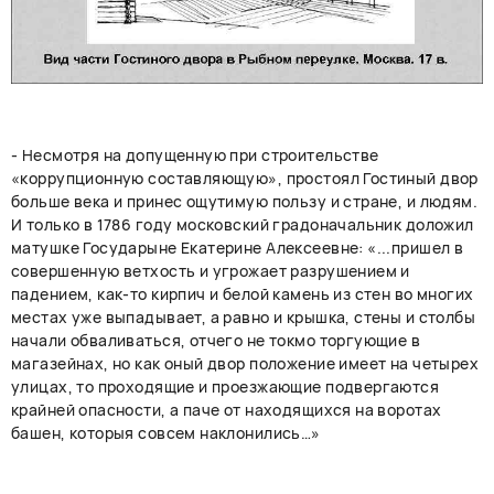
- Несмотря на допущенную при строительстве
«коррупционную составляющую», простоял Гостиный двор
больше века и принес ощутимую пользу и стране, и людям.
И только в 1786 году московский градоначальник доложил
матушке Государыне Екатерине Алексеевне: «...пришел в
совершенную ветхость и угрожает разрушением и
падением, как-то кирпич и белой камень из стен во многих
местах уже выпадывает, а равно и крышка, стены и столбы
начали обваливаться, отчего не токмо торгующие в
магазейнах, но как оный двор положение имеет на четырех
улицах, то проходящие и проезжающие подвергаются
крайней опасности, а паче от находящихся на воротах
башен, которыя совсем наклонились…»