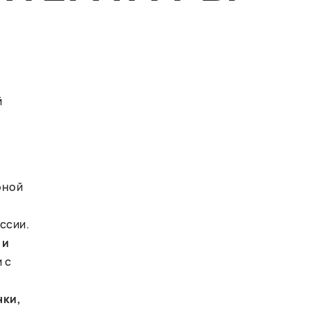
й
рной
ссии.
 и
 с
нки,