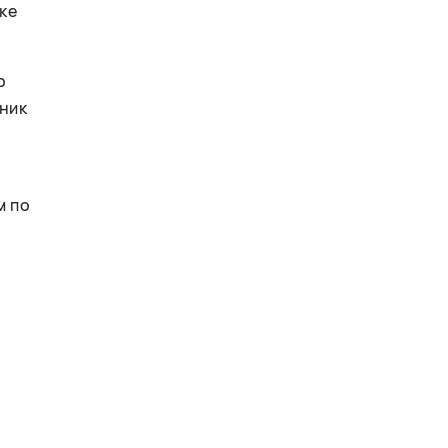
ке
р
ник
м по