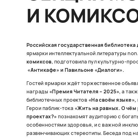
И КОМИКС
Российская государственная библиотека
ярмарки интеллектуальной литературы non/
комиксов
, подготовила пул культурно-про
«Антикафе» и Павильоне «Диалоги».
Гостей ярмарки ждёт торжественное объяв
награды
«Премия Читателя – 2025»
, а та
библиотечных проектов
«На своём языке»,
Герои паблик-тока
«Жить на равных.
О чём
проектах?»
познакомят аудиторию с богаты
особенностями здоровья, и с важной инклю
развенчивающих стереотипы. Беседа под 