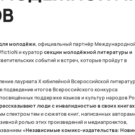
ОВ
 для молодёжи
, официальный партнёр Международно
fictioN и куратор
секции молодёжной литературы и
светительских событий и встреч, которые пройдут в
ление лауреата X юбилейной Всероссийской литерату
кже подведение итогов Всероссийского конкурса
посвящённых поддержке языков и культур народов Ро
 рассказывают люди с инвалидностью в своих книгах
м спектром тем и сюжетов книг, написанных авторами
зивной ролью этих произведений и медиапроектов,
названием
«Независимые комикс-издательства: Нови