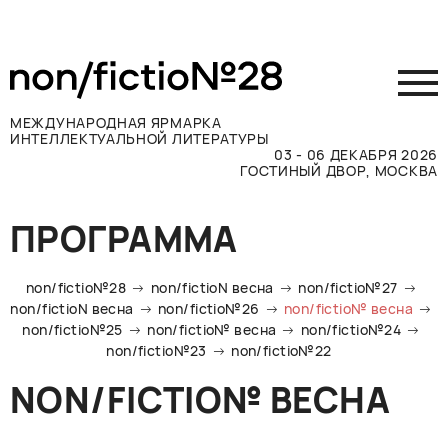
МЕЖДУНАРОДНАЯ ЯРМАРКА
ИНТЕЛЛЕКТУАЛЬНОЙ ЛИТЕРАТУРЫ
03 - 06 ДЕКАБРЯ 2026
ГОСТИНЫЙ ДВОР, МОСКВА
Принять участие
ПРОГРАММА
Участникам
Посетителям
non/fictio№28
non/fictioN весна
non/fictio№27
Программа
non/fictioN весна
non/fictio№26
non/fictio№ весна
non/fictio№25
non/fictio№ весна
non/fictio№24
Прессе
non/fictio№23
non/fictio№22
Конкурсы
NON/FICTIO№ ВЕСНА
Контакты
ВКОНТАКТЕ
TELEGRAM