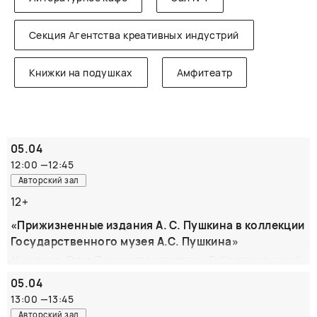
Секция Агентства креативных индустрий
Книжки на подушках
Амфитеатр
05.04
12:00
—
12:45
Авторский зал
12+
«Прижизненные издания А. С. Пушкина в коллекции
Государственного музея А.С. Пушкина»
Участвуют: Елена Пономарева, хранитель «Библиотеки русской
поэзии И. Н. Розанова» Государственного музея А. С. Пушкина,
05.04
кандидат филологических наук
13:00
—
13:45
Лучшая и самая ценная часть книжной коллекции
Авторский зал