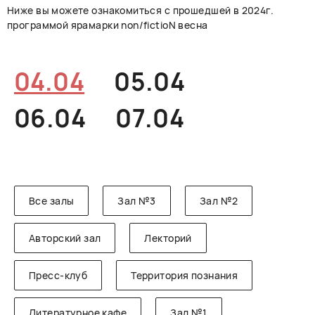
Ниже вы можете ознакомиться с прошедшей в 2024г.
РУССКИЙ
ENGLISH
CHINESE
программой ярамарки non/fictioN весна
04.04
05.04
06.04
07.04
Все залы
Зал №3
Зал №2
Авторский зал
Лекторий
Пресс-клуб
Территория познания
Литературное кафе
Зал №1