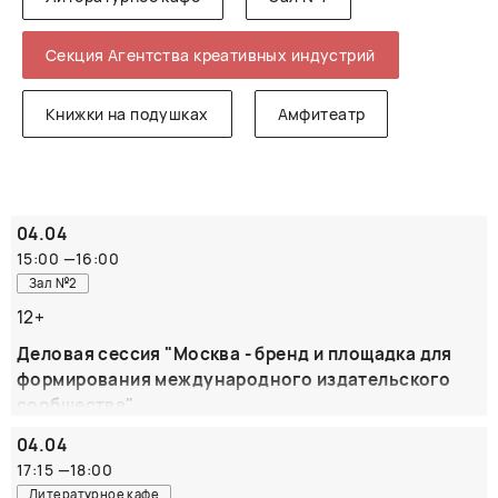
Секция Агентства креативных индустрий
Книжки на подушках
Амфитеатр
04.04
15:00
—
16:00
Зал №2
12+
Деловая сессия "Москва - бренд и площадка для
формирования международного издательского
сообщества"
Участвуют: Гюльнара Агамова, генеральный директор Агентства
04.04
креативных индустрий; Евгений Резниченко, директор Института
17:15
—
18:00
перевода ; Александр Филиппов-Чехов, переводчик, издатель,
куратор переводческих резиденций Дома творчества
Литературное кафе