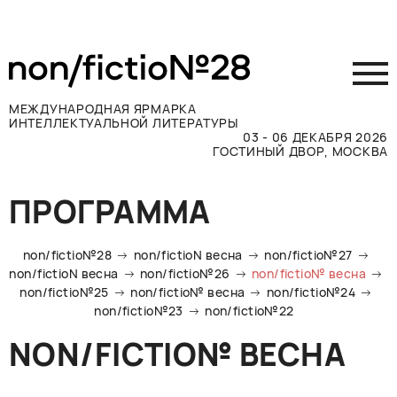
МЕЖДУНАРОДНАЯ ЯРМАРКА
ИНТЕЛЛЕКТУАЛЬНОЙ ЛИТЕРАТУРЫ
03 - 06 ДЕКАБРЯ 2026
ГОСТИНЫЙ ДВОР, МОСКВА
Принять участие
ПРОГРАММА
Участникам
Посетителям
non/fictio№28
non/fictioN весна
non/fictio№27
Программа
non/fictioN весна
non/fictio№26
non/fictio№ весна
non/fictio№25
non/fictio№ весна
non/fictio№24
Прессе
non/fictio№23
non/fictio№22
Конкурсы
NON/FICTIO№ ВЕСНА
Контакты
ВКОНТАКТЕ
TELEGRAM