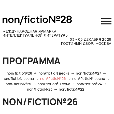
МЕЖДУНАРОДНАЯ ЯРМАРКА
ИНТЕЛЛЕКТУАЛЬНОЙ ЛИТЕРАТУРЫ
03 - 06 ДЕКАБРЯ 2026
ГОСТИНЫЙ ДВОР, МОСКВА
Принять участие
ПРОГРАММА
Участникам
Посетителям
non/fictio№28
non/fictioN весна
non/fictio№27
Программа
non/fictioN весна
non/fictio№26
non/fictio№ весна
non/fictio№25
non/fictio№ весна
non/fictio№24
Прессе
non/fictio№23
non/fictio№22
Конкурсы
NON/FICTIO№26
Контакты
ВКОНТАКТЕ
TELEGRAM