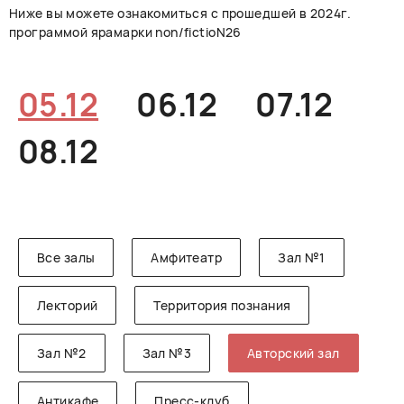
Ниже вы можете ознакомиться с прошедшей в 2024г.
РУССКИЙ
ENGLISH
CHINESE
программой ярамарки non/fictioN26
05.12
06.12
07.12
08.12
Все залы
Амфитеатр
Зал №1
Лекторий
Территория познания
Зал №2
Зал №3
Авторский зал
Антикафе
Пресс-клуб