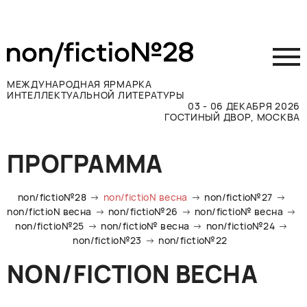
МЕЖДУНАРОДНАЯ ЯРМАРКА
ИНТЕЛЛЕКТУАЛЬНОЙ ЛИТЕРАТУРЫ
03 - 06 ДЕКАБРЯ 2026
ГОСТИНЫЙ ДВОР, МОСКВА
Принять участие
ПРОГРАММА
Участникам
Посетителям
non/fictio№28
non/fictioN весна
non/fictio№27
Программа
non/fictioN весна
non/fictio№26
non/fictio№ весна
non/fictio№25
non/fictio№ весна
non/fictio№24
Прессе
non/fictio№23
non/fictio№22
Конкурсы
NON/FICTION ВЕСНА
Контакты
ВКОНТАКТЕ
TELEGRAM