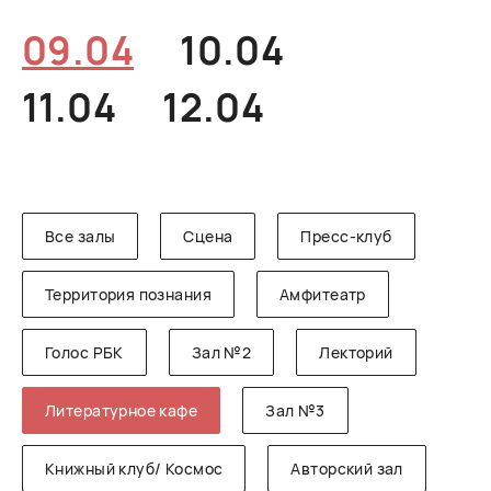
РУССКИЙ
ENGLISH
CHINESE
09.04
10.04
11.04
12.04
Все залы
Сцена
Пресс-клуб
Территория познания
Амфитеатр
Голос РБК
Зал №2
Лекторий
Литературное кафе
Зал №3
Книжный клуб/ Космос
Авторский зал