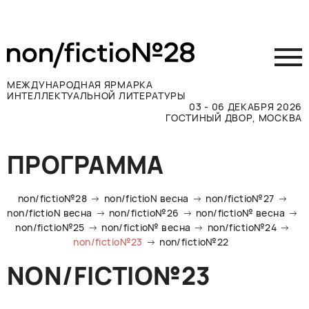
МЕЖДУНАРОДНАЯ ЯРМАРКА
ИНТЕЛЛЕКТУАЛЬНОЙ ЛИТЕРАТУРЫ
03 - 06 ДЕКАБРЯ 2026
ГОСТИНЫЙ ДВОР, МОСКВА
Принять участие
ПРОГРАММА
Участникам
Посетителям
non/fictio№28
non/fictioN весна
non/fictio№27
Программа
non/fictioN весна
non/fictio№26
non/fictio№ весна
non/fictio№25
non/fictio№ весна
non/fictio№24
Прессе
non/fictio№23
non/fictio№22
Конкурсы
NON/FICTIO№23
Контакты
ВКОНТАКТЕ
TELEGRAM