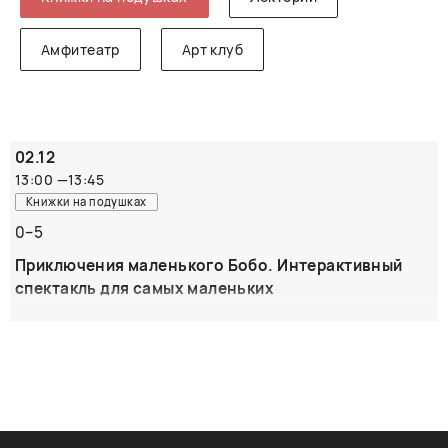
Амфитеатр
Арт клуб
02.12
13:00
—
13:45
Книжки на подушках
0–5
Приключения маленького Бобо. Интерактивный
спектакль для самых маленьких
Писатель Маркус Остервальдер, автор бестселлера
«Приключения маленького Бобо» (издательство
«КомпасГид»), написал серию книг о мышке-соне, маме и
папе: о том, как малыш растет, узнает новое и изучает
мир. Театральная лаборатория «КукLab» придумала
новую историю в стиле книг Остервальдера — о том, как