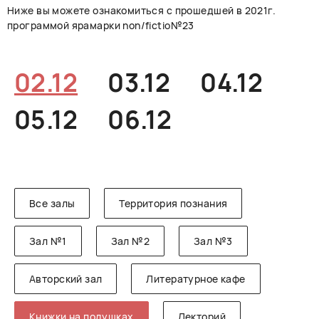
Ниже вы можете ознакомиться с прошедшей в 2021г.
РУССКИЙ
ENGLISH
CHINESE
программой ярамарки non/fictio№23
02.12
03.12
04.12
05.12
06.12
Все залы
Территория познания
Зал №1
Зал №2
Зал №3
Авторский зал
Литературное кафе
Книжки на подушках
Лекторий