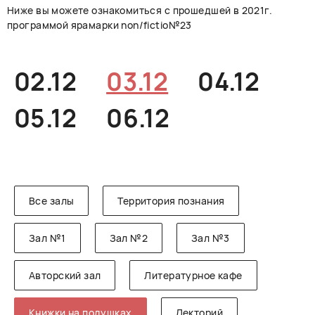
Ниже вы можете ознакомиться с прошедшей в 2021г.
РУССКИЙ
ENGLISH
CHINESE
программой ярамарки non/fictio№23
02.12
03.12
04.12
05.12
06.12
Все залы
Территория познания
Зал №1
Зал №2
Зал №3
Авторский зал
Литературное кафе
Книжки на подушках
Лекторий