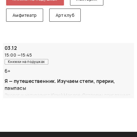
Амфитеатр
Арт клуб
03.12
15:00
—
15:45
Книжки на подушках
6+
Я — путешественник. Изучаем степи, прерии,
пампасы
Эколог и натуралист Юрий Маслов-Острович приглашает
отправиться в путешествие по разным континентам и
странам, в места, где еще сохранились степи, прерии,
пампасы. Стоит только начать слушать, и воображение
перенесет вас в Китай, Южную Америку, Казахстан —
туда, где еще остались степи. А также вы узнаете, что
такое биом, что изучают экологи, почему это важно,