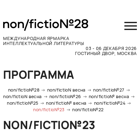
МЕЖДУНАРОДНАЯ ЯРМАРКА
ИНТЕЛЛЕКТУАЛЬНОЙ ЛИТЕРАТУРЫ
03 - 06 ДЕКАБРЯ 2026
ГОСТИНЫЙ ДВОР, МОСКВА
Принять участие
ПРОГРАММА
Участникам
Посетителям
non/fictio№28
non/fictioN весна
non/fictio№27
Программа
non/fictioN весна
non/fictio№26
non/fictio№ весна
non/fictio№25
non/fictio№ весна
non/fictio№24
Прессе
non/fictio№23
non/fictio№22
Конкурсы
NON/FICTIO№23
Контакты
ВКОНТАКТЕ
TELEGRAM