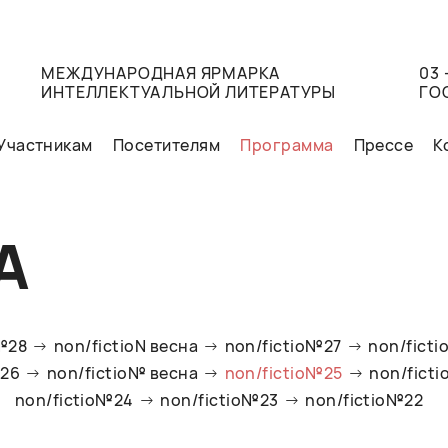
МЕЖДУНАРОДНАЯ ЯРМАРКА
03 
ИНТЕЛЛЕКТУАЛЬНОЙ ЛИТЕРАТУРЫ
ГО
Участникам
Посетителям
Программа
Прессе
К
А
o№28
non/fictioN весна
non/fictio№27
non/ficti
№26
non/fictio№ весна
non/fictio№25
non/fict
non/fictio№24
non/fictio№23
non/fictio№22