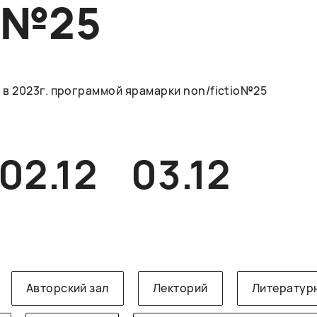
O№25
в 2023г. программой ярамарки non/fictio№25
02.12
03.12
Авторский зал
Лекторий
Литератур