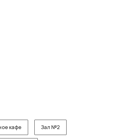
ное кафе
Зал №2