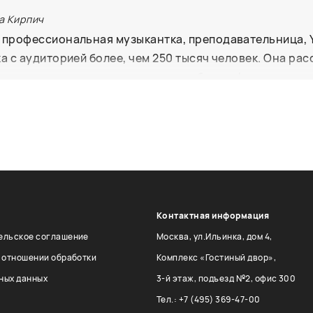
а Кирпич
 профессиональная музыкантка, преподавательница, 
а с аудиторией более, чем 250 тысяч человек. Она рас
ть укулеле и исполнять хиты из любимых фильмов, сер
Контактная информация
ельское соглашение
Москва, ул.Ильинка, дом 4,
в отношении обработки
Комплекс «Гостиный двор»,
ных данных
3-й этаж, подъезд №2, офис 300
Тел.: +7 (495) 369-47-00