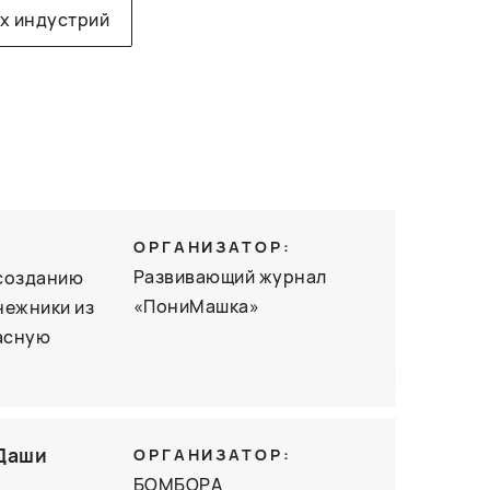
х индустрий
ОРГАНИЗАТОР:
Развивающий журнал
 созданию
«ПониМашка»
нежники из
расную
 Даши
ОРГАНИЗАТОР:
БОМБОРА