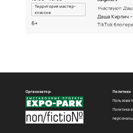
Территория мастер-
Участвуют: Даш
классов
Даша Кирпич –
6+
TikTok блогерк
быстро овладе
аниме.
Организатор:
Политики
Пользоват
Политика 
персональ