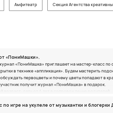
Амфитеатр
Секция Агентства креативны
от «ПониМашки».
журнал «ПониМашка» приглашает на мастер-класс по
рытки в технике «аппликация». Будем мастерить подс
, обсуждать первоцветы и почему цветы попадают в к
 участник получит журнал «ПониМашка» в подарок.
 возраст: дети от 4 лет в сопровождение родителей.
с по игре на укулеле от музыкантки и блогерки