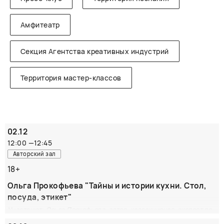
Амфитеатр
Секция Агентства креативных индустрий
Территория мастер-классов
02.12
12:00
—
12:45
Авторский зал
18+
Ольга Прокофьева "Тайны и истории кухни. Стол,
посуда, этикет"
Участвуют: Ольга Прокофьева, автор, коллекционер, эксперт по
антиквариату; Ольга Сухарева, главный редактор издательства