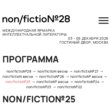
МЕЖДУНАРОДНАЯ ЯРМАРКА
ИНТЕЛЛЕКТУАЛЬНОЙ ЛИТЕРАТУРЫ
03 - 06 ДЕКАБРЯ 2026
ГОСТИНЫЙ ДВОР, МОСКВА
Принять участие
ПРОГРАММА
Участникам
Посетителям
non/fictio№28
non/fictioN весна
non/fictio№27
Программа
non/fictioN весна
non/fictio№26
non/fictio№ весна
non/fictio№25
non/fictio№ весна
non/fictio№24
Прессе
non/fictio№23
non/fictio№22
Конкурсы
NON/FICTIO№25
Контакты
ВКОНТАКТЕ
TELEGRAM