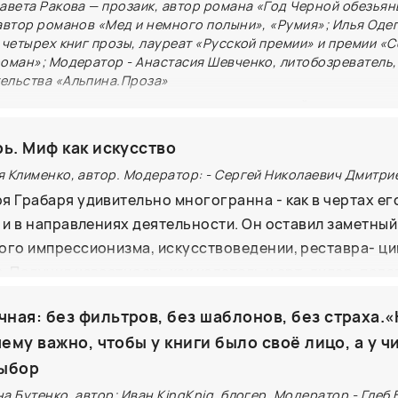
авета Ракова — прозаик, автор романа «Год Черной обезьян
если вы только входите в самиздат или хотите усилить
автор романов «Мед и немного полыни», «Румия»; Илья Одег
р четырех книг прозы, лауреат «Русской премии» и премии 
роман»; Модератор - Анастасия Шевченко, литобозреватель,
ельства «Альпина.Проза»
 саг, охватывающих несколько поколений, до интимн
 семейные романы исследуют сложный лабиринт челов
ь. Миф как искусство
йн, наследия и поиска своего места в мире в эпоху пер
я Клименко, автор. Модератор: - Сергей Николаевич Дмитри
ателями Елизаветой Раковой, Марией Омар и Ильёй Од
я Грабаря удивительно многогранна - как в чертах ег
ют, как семейные легенды, трагедии и триумфы форми
к и в направлениях деятельности. Он оставил заметный
бор героев, как культурное наследие определяет личн
ого импрессионизма, искусствоведении, реставра- ци
происходит, когда герои оказываются оторванными от
. Получил известность как издатель и арт-дилер, педа
изатор и администратор. Обладая тонким поли- тическ
ая: без фильтров, без шаблонов, без страха.«
ровал в эпоху нескончаемых политиче- ских бурь и вы
чему важно, чтобы у книги было своё лицо, а у ч
 из критических ситуаций. Искусные маневры обесп
выбор
иловичу восхищение одних и осуждение других. Обла
ния.
а Бутенко, автор; Иван KingKnig, блогер. Модератор - Глеб