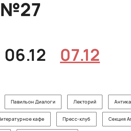
O№27
06.12
07.12
Павильон Диалоги
Лекторий
Антик
Литературное кафе
Пресс-клуб
Секция А