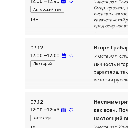
12:00
—
12:45
Участвуют: Елиз
стоит учесть, 
Омар, прозаик, 
Авторский зал
писатель, авто
18+
казахстанский 
продюсер издат
От масштабных
одной семьи:
07.12
Игорь Грабар
отношений, та
12:00
—
12:00
Участвуют: Юли
встрече с пис
Лекторий
Личность Игор
читатели узна
характера, та
характер и вы
истории русск
судьбу и что 
музейном деле
корней.
оратор, орган
07.12
Несимметричн
он умело лави
12:00
—
12:45
как все». По
непобежденным
настоящий 
Антикафе
Игорю Эмману
даром убежде
Участвуют: Ирин
16+