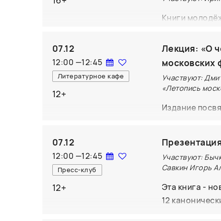
Книги молодёж
все мы отчётл
перезагрузке,
07.12
Лекция: «О 
клонированных
12:00
—
12:45
московских 
копирования? 
Литературное кафе
Участвуют: Дми
на своего чит
«Летопись моск
12+
предлагает св
Издание посв
романа Ирины 
столицы – от X
рифмуется: та
их историческ
тобой на одном
07.12
Презентация
персонажами и
12:00
—
12:45
Участвуют: Бычк
man”, увидит 
Савкин Игорь А
Пресс-клуб
показывает не
12+
Эта книга - н
предметы скиф
12 каноническ
также работы 
новейшего фи
Парижа XIX ве