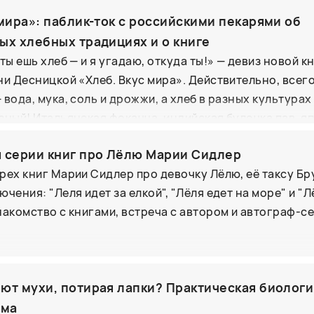
адка" Делёза, "дазайн" Хайдеггера, "практики себя" Ф
олнен мужскими образами, многие из которых остава
мира»: паблик-ток с российскими пекарями об
Арто...). Представлена практика "писательского орган
и.
ых хлебных традициях и о книге
суждениями выпускников Московской школы нового ки
ты ешь хлеб — и я угадаю, откуда ты!» — девиз новой 
курсов им.А.П. и М.А.Чеховых (актеры, режиссеры, ху
ни Десницкой «Хлеб. Вкус мира». Действительно, всег
вода, мука, соль и дрожжи, а хлеб в разных культурах
зный! Итальянская фокачча, индийская булочка пав, я
 маорийский картофельный рэвену и наш родной боро
 серии книг про Лёлю Марии Сидлер
госветное путешествие по пекарням и традициям раз
рех книг Марии Сидлер про девочку Лёлю, её таксу Бр
 том, какой хлеб любят, готовят и едят в России, гово
чения: "Леля идет за елкой", "Лёля едет на море" и "
вой, сооснователем и шеф-пекарем сети московских 
накомство с книгами, встреча с автором и автограф-се
Юлией Алимовой, руководителем направления хлебоб
итерско-булочного комбината «Черёмушки». Дегустац
ют мухи, потирая лапки? Практическая биологи
ома