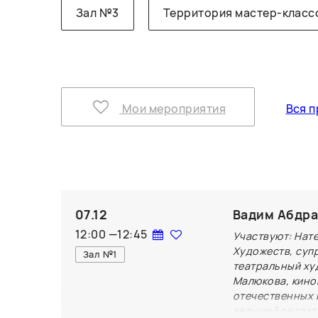
Зал №3
Территория мастер-класс
Мои мероприятия
Вся п
07.12
Вадим Абдра
12:00
—
12:45
Участвуют: Нат
Художеств, суп
Зал №1
театральный ху
Малюкова, кино
отечественных 
ведущий редакт