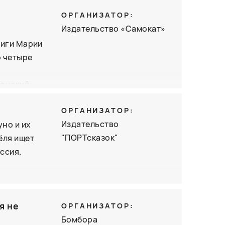
уко, "тело
лись
ОРГАНИЗАТОР:
она с
Издательство «Самокат»
но и
книги Марии
дожники,
о четыре
понский
динский —
ОРГАНИЗАТОР:
ных
Издательство
уно и их
рим с
"ПОРТсказок"
Лёля ищет
пекарен
ссия.
улочные
ия
я не
ОРГАНИЗАТОР:
Бомбора