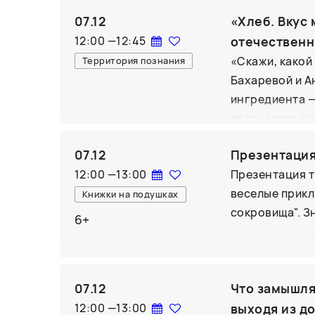
Хоружего, "скл
образами, доп
07.12
«Хлеб. Вкус 
без органов" 
незамеченным
12:00
—
12:45
отечественн
текстами и об
«Скажи, какой 
Территория познания
Литературных 
Бахаревой и А
писатели).
ингредиента — 
получается ра
хлеб сёкупан,
07.12
Презентация
настоящее кру
12:00
—
13:00
Презентация т
континентов! О
веселые приклю
Ольгой Киселё
Книжки на подушках
сокровища". З
Masa Madre и 
6+
изделия конд
ожидается!
07.12
Что замышля
12:00
—
13:00
выходя из д