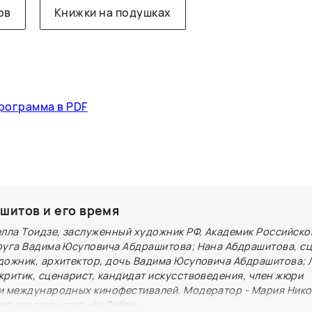
ов
Книжки на подушках
рограмма в PDF
шитов и его время
елла Тоидзе, заслуженный художник РФ, Академик Российско
руга Вадима Юсуповича Абдрашитова; Нана Абдрашитова, с
дожник, архитектор, дочь Вадима Юсуповича Абдрашитова; 
критик, сценарист, кандидат искусствоведения, член жюри
и международных кинофестивалей. Модератор - Мария Нико
ор издательства «КоЛибри»