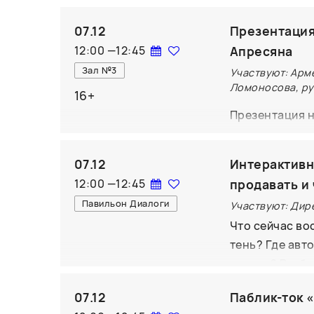
Вадим Абдраши
07.12
Презентация
определить тв
12:00
—
12:45
Апресяна
нашей страны 
Зал №3
Участвуют: Арме
Мы представля
Ломоносова, ру
16+
рождения реж
Презентация н
искусствоведа
путешествие п
07.12
Интерактивн
до цифрового 
12:00
—
12:45
продавать и
привычного ро
Павильон Диалоги
Участвуют: Дир
«циничную» оп
Что сейчас во
гению, а благ
тень? Где авт
легенде.
других? Разбе
драконы в пидж
07.12
Паблик-ток «
выбрать площад