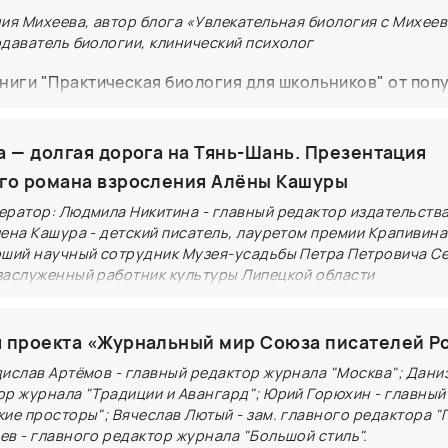
ния Михеева, автор блога «Увлекательная биология с Михее
одаватель биологии, клинический психолог
ниги "Практическая биология для школьников" от поп
подавателя Ксении Михеевой Книга простым языком
о биологии обычных вещей, окружающих каждого из на
а — долгая дорога на Тянь-Шань. Презентация
асто возникающие у детей и взрослых, например: - Что
го романа взросления Алёны Кашуры
и, потирая лапки? - Как работает мыло-скраб? - Почем
ератор: Людмила Никитина - главный редактор издательств
 за влажностью в доме? - Кто живет в нашей спальне в
лена Кашура - детский писатель, лауретом премии Крапивин
 содержит проиллюстрированные шуточные истории о
рший научный сотрудник Музея-усадьбы Петра Петровича С
 процессах и явлениях вокруг и внутри нас».
заслуженный работник культуры Липецкой области
Тян-Шанский — легендарный учёный, путешественник
ель. О нём пишут научные работы, ему посвящают выс
 проекта «Журнальный мир Союза писателей Р
 а Российское Географическое общество до сих пор в
дислав Артёмов - главный редактор журнала "Москва"; Дани
 этого выдающегося человека. Однако детство и юно
ор журнала "Традиции и Авангард"; Юрий Горюхин - главный
ие просторы"; Вячеслав Лютый - зам. главного редактора "
 простыми: болезнь матери и огромная ответственнос
в - главного редактор журнала "Большой стиль".