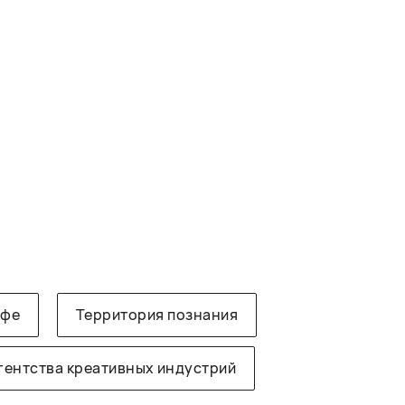
афе
Территория познания
гентства креативных индустрий