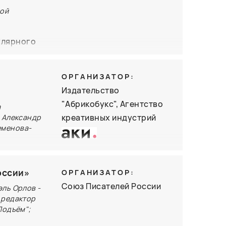
вой
улярного
с, отвечая
ОРГАНИЗАТОР:
Издательство
у так
"Абрикобукс", Агентство
а
месте с
креативных индустрий
а Александр
 реальных
еменова-
 и
тавки и
оссии»
ОРГАНИЗАТОР:
ручает
Союз Писателей России
эль Орлов -
сть Петра
 редактор
Подъём";
ть, лёгшая