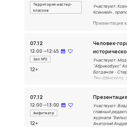
Территория мастер-
Участвуют: Ксе
классов
Ксенией», преп
Презентация к
блогера и пре
рассказывает 
07.12
Человек-гор
на вопросы, ч
12:00
—
12:45
историческо
замышляют мух
Зал №2
Участвуют: Мод
важно следить
"Абрикобукс" А
12+
нами? «Книги
Богданов - Ста
биологических
Тян-Шанского, 
Пётр Семенов-
07.12
первооткрыват
Презентация
исследования,
12:00
—
13:00
Участвуют: Вла
награду имени
главный редакт
Амфитеатр
журнала "Бельск
были вовсе не
12+
Анатолий Андрее