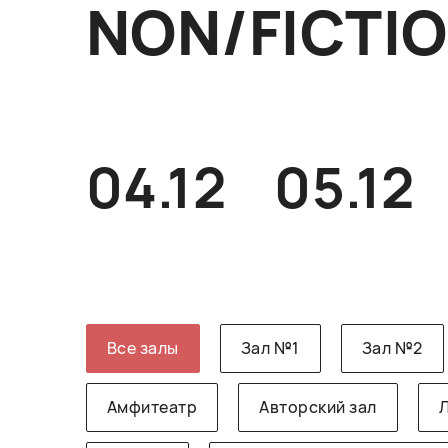
NON/FICTI
04.12
05.12
Все залы
Зал №1
Зал №2
Амфитеатр
Авторский зал