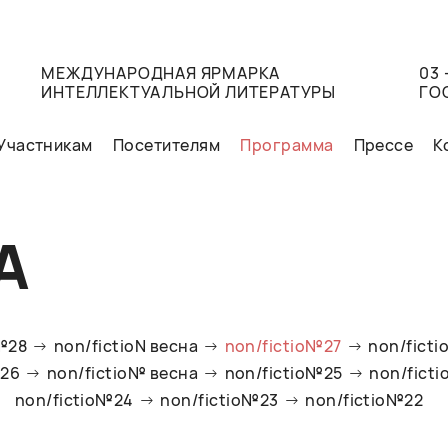
МЕЖДУНАРОДНАЯ ЯРМАРКА
03 
ИНТЕЛЛЕКТУАЛЬНОЙ ЛИТЕРАТУРЫ
ГО
Участникам
Посетителям
Программа
Прессе
К
А
o№28
non/fictioN весна
non/fictio№27
non/ficti
№26
non/fictio№ весна
non/fictio№25
non/fict
non/fictio№24
non/fictio№23
non/fictio№22