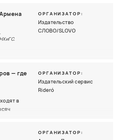
о можно
 Армена
ОРГАНИЗАТОР:
о жизни
Издательство
змышлений.
СЛОВО/SLOVO
.
о дня
НХиГС.
то
фаеэлитов
ров — где
ОРГАНИЗАТОР:
кусства без
Издательский сервис
предлагает
Rideró
годаря
уходят в
оенной
ысяч
аще
; — как
ОРГАНИЗАТОР:
 — что