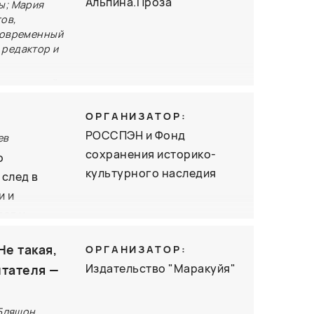
Альпина.Проза
ы; Мария
 продажи.
ов,
«Современный
 редактор и
ых историй
еческих
ОРГАНИЗАТОР:
емен. На
РОССПЭН и Фонд
ев
еговым
сохранения историко-
о
руют
культурного наследия
 след в
ость и
и и
 родных
гог и
им чутьем,
Не такая,
ОРГАНИЗАТОР:
ходил
Издательство "Маракуйя"
итателя —
ечивали
дая редким
 Бляшон