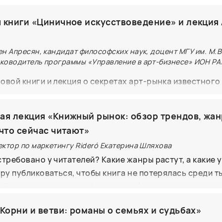
тов - режиссер, отразивший свое время, - так коротк
 книги «Циничное искусствоведение» и лекция
орчество Вадима Абдрашитова. Его фильмы – рассказ 
от 70-х до начала 2000-х годов. Жизни, мечтаний, ра
н Апресян, кандидат философских наук, доцент МГУ им. М.В
ем книгу об этом человеке и о нас самих к 80-летию с
ководитель программы «Управление в арт-бизнесе» ИОН РА
иссера.
овой книги и лекция о секретах арт-рынка известного
 Армена Апресяна. «Циничное искусствоведение» – э
о миру искусства от XIX века до наших дней, от прера
ая лекция «Книжный рынок: обзор трендов, жан
искусства и дерзкая попытка взглянуть на историю ис
 что сейчас читают»
мантизма. Автор, искусствовед с 30-летним стажем, 
ектор по маркетингу Rideró Екатерина Шляхова
тику: как художники становятся знаменитыми не бла
стребовано у читателей? Какие жанры растут, а какие 
одаря случайностям, связям, удаче и правильно выстр
ору публиковаться, чтобы книга не потерялась среди т
рём: — какие жанры сейчас в топе (и почему там всё ч
аках); — где живут читатели и как они выбирают книги
Корни и ветви: романы о семьях и судьбах»
ку для книги — в зависимости от жанра, цели и опыта;