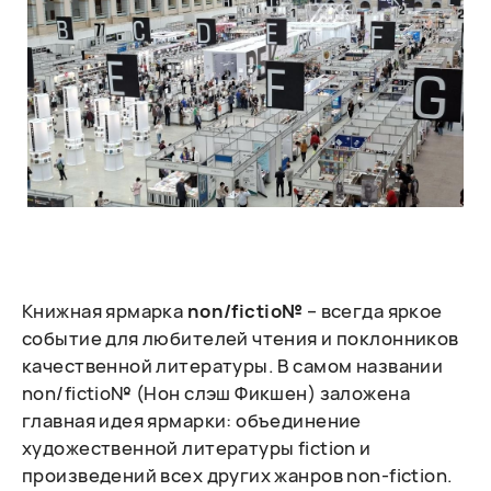
Книжная ярмарка
non/fictio№
– всегда яркое
событие для любителей чтения и поклонников
качественной литературы. В самом названии
non/fictio№ (Нон слэш Фикшен) заложена
главная идея ярмарки: объединение
художественной литературы fiction и
произведений всех других жанров non-fiction.