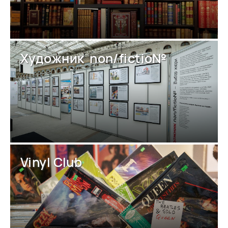
Художник non/fictio№
Vinyl Club