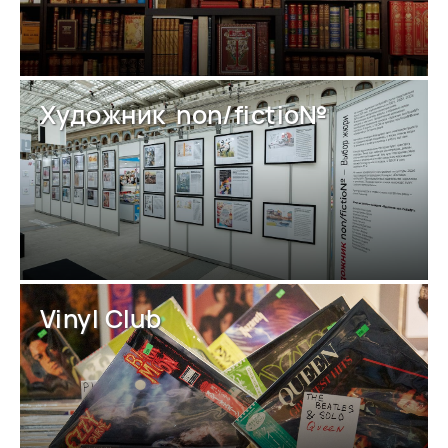
Художник non/fictio№
Vinyl Club