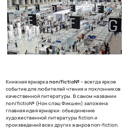
Книжная ярмарка
non/fictio№
– всегда яркое
событие для любителей чтения и поклонников
качественной литературы. В самом названии
non/fictio№ (Нон слэш Фикшен) заложена
главная идея ярмарки: объединение
художественной литературы fiction и
произведений всех других жанров non-fiction.