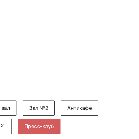
 зал
Зал №2
Антикафе
№1
Пресс-клуб