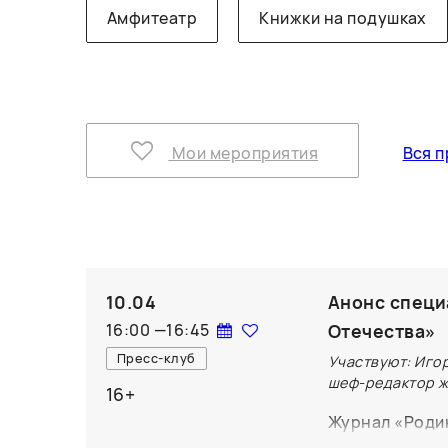
Амфитеатр
Книжки на подушках
Мои мероприятия
Вся п
10.04
Анонс специ
16:00
—
16:45
Отечества»
Пресс-клуб
Участвуют: Иго
шеф-редактор ж
16+
Журнал «Родин