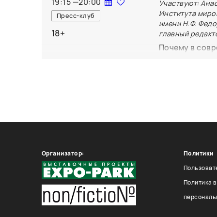
19:15
—
20:00
Участвуют: Ана
время.
Института миров
Пресс-клуб
имени Н.Ф. Фед
18+
главный редакто
Почему в совр
антиутопичный
сценариям раз
возьмем в со
Вернадского, 
Светланы Сем
(М.: Независи
Организатор:
Политики
Пользоват
Политика 
персональ