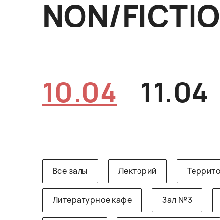
NON/FICTI
10.04
11.04
Все залы
Лекторий
Террито
Литературное кафе
Зал №3