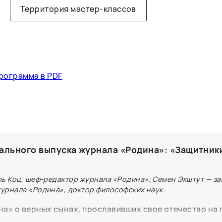
Территория мастер-классов
рограмма в PDF
ального выпуска журнала «Родина»: «Защитник
рь Коц, шеф-редактор журнала «Родина»; Семен Экштут — з
урнала «Родина», доктор философских наук.
а» о верных сынах, прославивших свое отечество на 