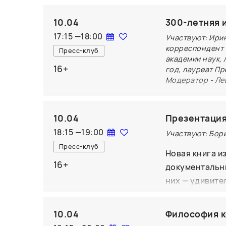
сражений в ра
русско-турецк
10.04
300-летняя 
Отечественная
17:15
—
18:00
Участвуют: Ири
Суворов, Миха
корреспондент 
Пресс-клуб
легендарный п
академии наук, 
16+
маршалы, офиц
год, лауреат П
Модератор - Ле
военные тягот
герои публика
300-летняя ис
Защитникам О
документов. В
10.04
Презентация
разговор об и
18:15
—
19:00
Участвуют: Бор
Архива РАН. Н
Пресс-клуб
Новая книга и
работы с руко
16+
документальны
примере вышед
них — удивител
«Сибирской ко
Художник Дмит
выдающегося к
режиссер Алек
10.04
Философия к
в сознании ав