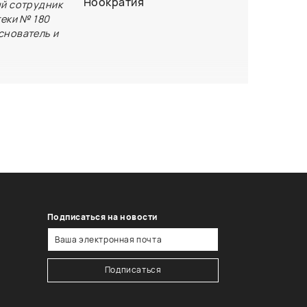
Ноократия
ый сотрудник
теки № 180
снователь и
тивным
прос,
ладимира
книги
осмизма»
Подписаться на новости
Подписаться