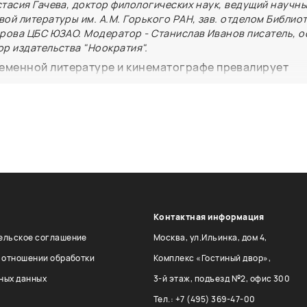
стасия Гачева, доктор филологических наук, ведущий научн
ой литературы им. А.М. Горького РАН, зав. отделом Библио
орова ЦБС ЮЗАО. Модератор - Станислав Иванов писатель, о
р издательства "Ноократия".
еменной литературе и кинематографе превалирует
 образ будущего и существует ли альтернатива нега
вития человеческой цивилизации? Отвечая на этот во
беседники философов ноосферы Николая Федорова, В
Пьера Тейяра де Шардена и представим переиздание 
еновой «Созидание будущего: Философия русского к
мое издательство «Ноократия», 2025).
Контактная информация
ельское соглашение
Москва, ул.Ильинка, дом 4,
в отношении обработки
Комплекс «Гостиный двор»,
ных данных
3-й этаж, подъезд №2, офис 300
Тел.: +7 (495) 369-47-00