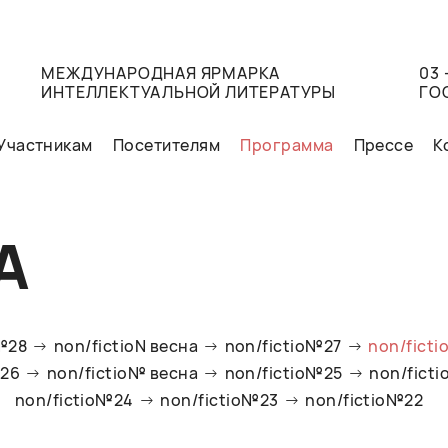
МЕЖДУНАРОДНАЯ ЯРМАРКА
03 
ИНТЕЛЛЕКТУАЛЬНОЙ ЛИТЕРАТУРЫ
ГО
Участникам
Посетителям
Программа
Прессе
К
А
o№28
non/fictioN весна
non/fictio№27
non/ficti
№26
non/fictio№ весна
non/fictio№25
non/fict
non/fictio№24
non/fictio№23
non/fictio№22