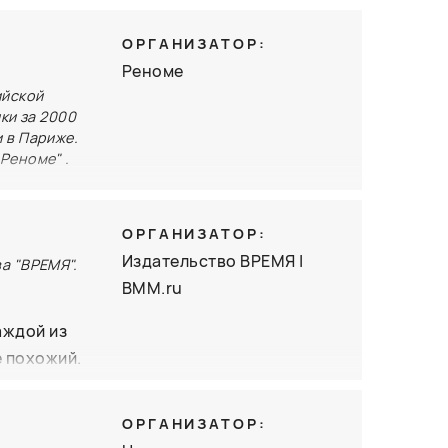
ая битвы,
ОРГАНИЗАТОР:
ндр
Реноме
ков. Эти
ийской
ть
ки за 2000
все
 в Париже.
Реноме" .
 деле —
го всем
архивных
ий
ОРГАНИЗАТОР:
иала
Издательство ВРЕМЯ |
а "ВРЕМЯ".
бенностях
BMM.ru
 на
аждой из
 к
е похожий.
уда
 Львов,
ом ущелье».
жают жить
ОРГАНИЗАТОР:
 наше