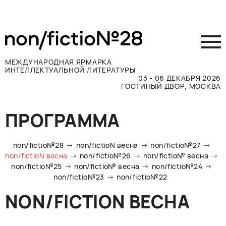
МЕЖДУНАРОДНАЯ ЯРМАРКА
ИНТЕЛЛЕКТУАЛЬНОЙ ЛИТЕРАТУРЫ
03 - 06 ДЕКАБРЯ 2026
ГОСТИНЫЙ ДВОР, МОСКВА
Принять участие
ПРОГРАММА
Участникам
Посетителям
non/fictio№28
non/fictioN весна
non/fictio№27
Программа
non/fictioN весна
non/fictio№26
non/fictio№ весна
non/fictio№25
non/fictio№ весна
non/fictio№24
Прессе
non/fictio№23
non/fictio№22
Конкурсы
NON/FICTION ВЕСНА
Контакты
ВКОНТАКТЕ
TELEGRAM