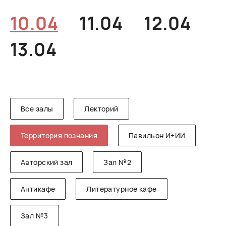
РУССКИЙ
ENGLISH
CHINESE
10.04
11.04
12.04
13.04
Все залы
Лекторий
Территория познания
Павильон И+ИИ
Авторский зал
Зал №2
Антикафе
Литературное кафе
Зал №3