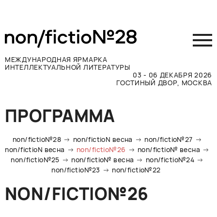
МЕЖДУНАРОДНАЯ ЯРМАРКА
ИНТЕЛЛЕКТУАЛЬНОЙ ЛИТЕРАТУРЫ
03 - 06 ДЕКАБРЯ 2026
ГОСТИНЫЙ ДВОР, МОСКВА
Принять участие
ПРОГРАММА
Участникам
Посетителям
non/fictio№28
non/fictioN весна
non/fictio№27
Программа
non/fictioN весна
non/fictio№26
non/fictio№ весна
non/fictio№25
non/fictio№ весна
non/fictio№24
Прессе
non/fictio№23
non/fictio№22
Конкурсы
NON/FICTIO№26
Контакты
ВКОНТАКТЕ
TELEGRAM