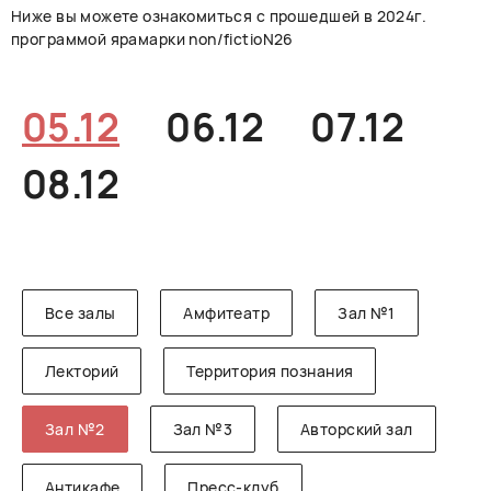
Ниже вы можете ознакомиться с прошедшей в 2024г.
РУССКИЙ
ENGLISH
CHINESE
программой ярамарки non/fictioN26
05.12
06.12
07.12
08.12
Все залы
Амфитеатр
Зал №1
Лекторий
Территория познания
Зал №2
Зал №3
Авторский зал
Антикафе
Пресс-клуб