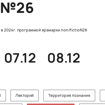
O№26
в 2024г. программой ярамарки non/fictioN26
07.12
08.12
1
Лекторий
Территория познания