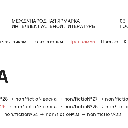
МЕЖДУНАРОДНАЯ ЯРМАРКА
03 
ИНТЕЛЛЕКТУАЛЬНОЙ ЛИТЕРАТУРЫ
ГО
Участникам
Посетителям
Программа
Прессе
К
А
o№28
non/fictioN весна
non/fictio№27
non/ficti
№26
non/fictio№ весна
non/fictio№25
non/fict
non/fictio№24
non/fictio№23
non/fictio№22