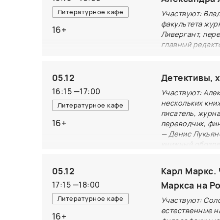
средства дене
Литературное кафе
Участвуют: Влад
и эпиграфичес
факультета жур
16+
Ливергант, пер
иконографичес
главный редакт
Киплинга, Соме
Грэма Грина, В
05.12
Детективы, 
Что общего у 
16:15
—
17:00
«Редакции Еле
Участвуют: Алек
нескольких кни
Владислав Отр
Литературное кафе
писатель, журна
о книге: «В «
16+
переводчик, фи
правда может 
— Денис Лукьян
книжный обозре
что герой нов
Современный ч
«Даниэль Дефо
05.12
Карл Маркс.
авторы это пр
божий», царед
17:15
—
18:00
увлекательное
Маркса на Р
правительства.
многослойным.
благодарны — 
Литературное кафе
Участвуют: Сол
пользуются, ч
естественные на
16+