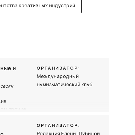
ентства креативных индустрий
мные и
ОРГАНИЗАТОР:
Международный
нумизматический клуб
рсесян
дия
вом прочие
енёнными в
. Книга
ОРГАНИЗАТОР:
неты как
Редакция Елены Шубиной
ко