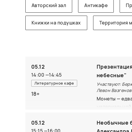
Авторский зал
Антикафе
Пр
Книжки на подушках
Территория 
05.12
Презентация
14:00
—
14:45
небесные"
Литературное кафе
Участвуют: Бер
Левон Вазгенов
18+
Монеты — едва
материальной 
византийские 
05.12
Необычные б
сравнении с т
обращает вним
15:15
—
16:00
Александра 