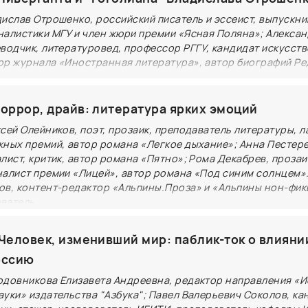
жного обращения и накопления, но также на её изобр
ислав Отрошенко, российский писатель и эссеист, выпускни
кое богатство, стилистическую полноценность образ
налистики МГУ и член жюри премии «Ясная Поляна»; Алекса
еводчик, литературовед, профессор РГГУ, кандидат искусст
кое и тематическое многообразие.
ор журнала «Иностранная литература», автор биографий Р
рсета Моэма, Оскара Уайльда, Скотта Фицджеральда, Генри 
ирджинии Вулф, Пэлема Гренвилла Вудхауса.
хоррор, драйв: литература ярких эмоций
Николая Гоголя и Даниэля Дефо? Их биографии вышли 
ны Шубиной»! И авторы представят на ярмарке свои н
сей Олейников, поэт, прозаик, преподаватель литературы, л
жных премий, автор романа «Легкое дыхание»; Анна Пестере
ошенко, писатель и член жюри премии «Ясная Поляна»
лист, критик, автор романа «Пятно»; Рома Декабрев, прозаи
Гоголиане» воплощен мой принцип фантасмагории. Он п
налист премии «Лицей», автор романа «Под синим солнцем»
быть более странной, чем любой вымысел». Сложно по
ов, контент-редактор «Альпины.Проза» и «Альпины нон-фик
ватель
ой книги литературоведа и переводчика Александра Л
итатель прежде всего хочет от литературы ярких эмо
: факт или вымысел» — один человек. Несостоявшийс
 Человек, изменивший мир: паблик-ток о влияни
екрасно понимают. Хорроры, детективы, триллеры пр
ворец, мятежник и вольнодумец, шпион и тайный аген
 приключение, не мешающее тексту оставаться глубок
оссию
 Но для всех нас, пожалуй, он — и за это мы навсегда 
 Обсудим, как писатели работают с сюжетами и каким
автор «Робинзона Крузо»!
одовникова Елизавета Андреевна, редактор направления «И
тобы вызывать у читателя максимальный каледойскоп 
уки» издательства "Азбука"; Павел Валерьевич Соколов, ка