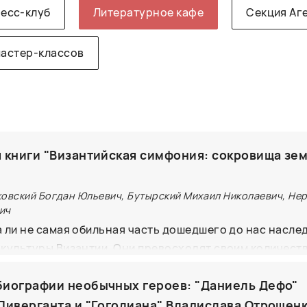
есс-клуб
Литературное кафе
Секция Аг
мастер-классов
 книги "Византийская симфония: сокровища зе
ковский Богдан Юльевич, Бутырский Михаил Николаевич, Не
ич
 ли не самая обильная часть дошедшего до нас насле
культуры Византии. Они превосходят своим количест
артефакты настолько же, насколько остаются недооц
иографии необычных героев: "Даниель Дефо"
еми, что служат иллюстрациями альбомов по искусству
ание читателя не только на историю византийской мо
Ливерганта и "Гоголиана" Владислава Отрошен