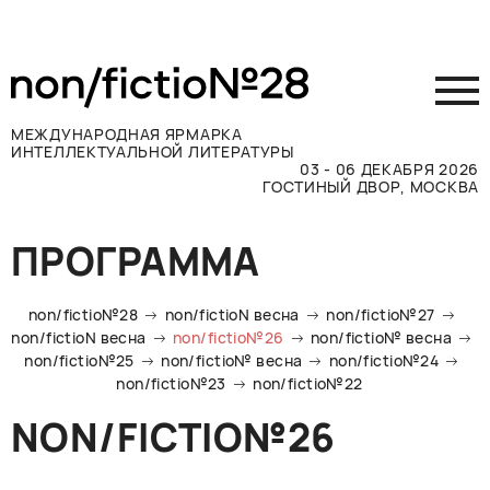
МЕЖДУНАРОДНАЯ ЯРМАРКА
ИНТЕЛЛЕКТУАЛЬНОЙ ЛИТЕРАТУРЫ
03 - 06 ДЕКАБРЯ 2026
ГОСТИНЫЙ ДВОР, МОСКВА
Принять участие
ПРОГРАММА
Участникам
Посетителям
non/fictio№28
non/fictioN весна
non/fictio№27
Программа
non/fictioN весна
non/fictio№26
non/fictio№ весна
non/fictio№25
non/fictio№ весна
non/fictio№24
Прессе
non/fictio№23
non/fictio№22
Конкурсы
NON/FICTIO№26
Контакты
ВКОНТАКТЕ
TELEGRAM