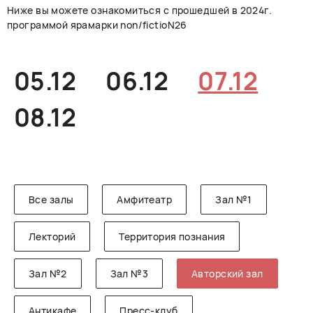
Ниже вы можете ознакомиться с прошедшей в 2024г.
РУССКИЙ
ENGLISH
CHINESE
программой ярамарки non/fictioN26
05.12
06.12
07.12
08.12
Все залы
Амфитеатр
Зал №1
Лекторий
Территория познания
Зал №2
Зал №3
Авторский зал
Антикафе
Пресс-клуб