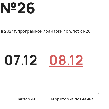
O№26
в 2024г. программой ярамарки non/fictioN26
07.12
08.12
1
Лекторий
Территория познания