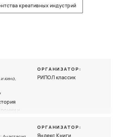
ентства креативных индустрий
ОРГАНИЗАТОР:
РИПОЛ классик
и кино,
у
стория
иронии и
ОРГАНИЗАТОР:
Яндекс Книги
; Анастасия