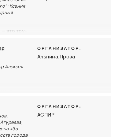
го": Ксения
турный
— это тру-
ого»
и истории
ая
ОРГАНИЗАТОР:
а разберут
Альпина.Проза
овали
ер Алексея
а влияют на
тация»
орпорацию
ОРГАНИЗАТОР:
АСПИР
нов,
Иванова и
 Агуреева,
дена «За
акулисье
усств города