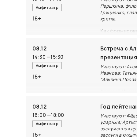
Першкина, фило
Амфитеатр
Грициенко, гла
18+
критик.
Как формирова
крайм? Какие 
говорят о гро
08.12
Встреча с А
про маньяков?
14:30
—
15:30
презентация
исторический 
Амфитеатр
Участвуют: Але
появлению и р
Иванова; Татья
18+
"Альпина.Проза
восприятие кр
Алексей Ивано
(Альпина.Проз
08.12
Год лейтена
не нагнешь» (
16:00
—
18:00
Участвуют: Фёд
Будет интерес
ударные; Артис
Амфитеатр
заслуженная ар
давно ждет ег
16+
заслуги в культ