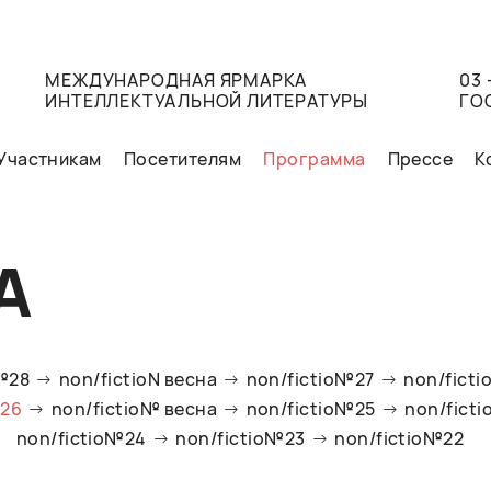
МЕЖДУНАРОДНАЯ ЯРМАРКА
03 
ИНТЕЛЛЕКТУАЛЬНОЙ ЛИТЕРАТУРЫ
ГО
Участникам
Посетителям
Программа
Прессе
К
А
o№28
non/fictioN весна
non/fictio№27
non/ficti
№26
non/fictio№ весна
non/fictio№25
non/fict
non/fictio№24
non/fictio№23
non/fictio№22