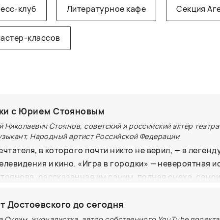
есс-клуб
Литературное кафе
Секция Аг
мастер-классов
дки с Юрием Стояновым
 Николаевич Стоянов, советский и российский актёр театра 
узыкант, Народный артист Российской Федерации
чтателя, в которого почти никто не верил, — в легенд
елевидения и кино. «Игра в городки» — невероятная и
тоянова, рассказанная им самим, полная смеха, само
их доказательств из личного архива.
От Достоевского до сегодня
а Сулим, журналистка, автор собственного YouTube проекта