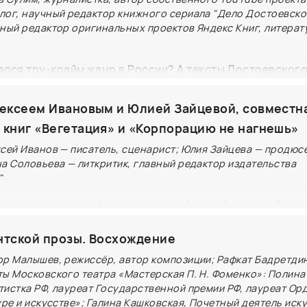
лог, научный редактор книжного сериала "Дело Достоевско
вный редактор оригинальных проектов Яндекс Книг, литера
лся тру-крайм жанр в России? А тексты Достоевского 
тренды в этом жанре есть сейчас? В «Деле Достоевск
мких расследованиях XIX века — тогда тоже все любил
лексеем Ивановым и Юлией Зайцевой, совместн
 Саша Сулим, Ксения Грициенко и Анастасия Першкин
 книг «Вегетация» и «Корпорацию не нагнешь»
контекст и культурные изменения, которые способств
ксей Иванов — писатель, сценарист; Юлия Зайцева — продюс
азвитию тру-крайма, и обсудят, как литература и меди
на Соловьева — литкритик, главный редактор издательства
"
иминальных историй в обществе
в представит свой долгожданный новый роман «Веге
а), а Юлия Зайцева — профессиональный триллер «К
нтской прозы. Восхождение
МИФ).
ор Малышев, режиссёр, автор композиции; Рафкат Бадретди
но не только тем, кто следит за творчеством Алексея 
ты Московского театра «Мастерская П. Н. Фоменко»: Полина
тистка РФ, лауреат Государственной премии РФ, лауреат Ор
о художественную книгу: Юлия Зайцева расскажет о з
уре и искусстве»; Галина Кашковская, Почетный деятель иск