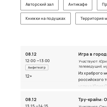
Авторский зал
Антикафе
Пр
Книжки на подушках
Территория 
08.12
Игра в горо
12:00
—
13:00
Участвуют: Юрий
телеведущий, м
Амфитеатр
Из храброго ме
12+
российского т
успеха Юрия С
фотографическ
08.12
Тру-крайм: 
13:15
—
14:15
Участвуют: Саш