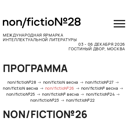
МЕЖДУНАРОДНАЯ ЯРМАРКА
ИНТЕЛЛЕКТУАЛЬНОЙ ЛИТЕРАТУРЫ
03 - 06 ДЕКАБРЯ 2026
ГОСТИНЫЙ ДВОР, МОСКВА
Принять участие
ПРОГРАММА
Участникам
Посетителям
non/fictio№28
non/fictioN весна
non/fictio№27
Программа
non/fictioN весна
non/fictio№26
non/fictio№ весна
non/fictio№25
non/fictio№ весна
non/fictio№24
Прессе
non/fictio№23
non/fictio№22
Конкурсы
NON/FICTIO№26
Контакты
ВКОНТАКТЕ
TELEGRAM