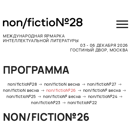
МЕЖДУНАРОДНАЯ ЯРМАРКА
ИНТЕЛЛЕКТУАЛЬНОЙ ЛИТЕРАТУРЫ
03 - 06 ДЕКАБРЯ 2026
ГОСТИНЫЙ ДВОР, МОСКВА
Принять участие
ПРОГРАММА
Участникам
Посетителям
non/fictio№28
non/fictioN весна
non/fictio№27
Программа
non/fictioN весна
non/fictio№26
non/fictio№ весна
non/fictio№25
non/fictio№ весна
non/fictio№24
Прессе
non/fictio№23
non/fictio№22
Конкурсы
NON/FICTIO№26
Контакты
ВКОНТАКТЕ
TELEGRAM