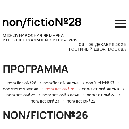
МЕЖДУНАРОДНАЯ ЯРМАРКА
ИНТЕЛЛЕКТУАЛЬНОЙ ЛИТЕРАТУРЫ
03 - 06 ДЕКАБРЯ 2026
ГОСТИНЫЙ ДВОР, МОСКВА
Принять участие
ПРОГРАММА
Участникам
Посетителям
non/fictio№28
non/fictioN весна
non/fictio№27
Программа
non/fictioN весна
non/fictio№26
non/fictio№ весна
non/fictio№25
non/fictio№ весна
non/fictio№24
Прессе
non/fictio№23
non/fictio№22
Конкурсы
NON/FICTIO№26
Контакты
ВКОНТАКТЕ
TELEGRAM