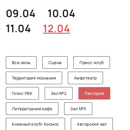
РУССКИЙ
ENGLISH
CHINESE
09.04
10.04
11.04
12.04
Все залы
Сцена
Пресс-клуб
Территория познания
Амфитеатр
Голос РБК
Зал №2
Лекторий
Литературное кафе
Зал №3
Книжный клуб/ Космос
Авторский зал