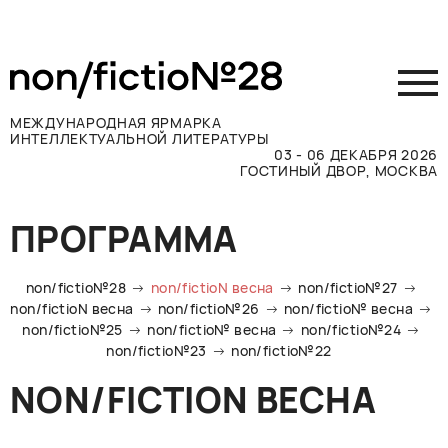
МЕЖДУНАРОДНАЯ ЯРМАРКА
ИНТЕЛЛЕКТУАЛЬНОЙ ЛИТЕРАТУРЫ
03 - 06 ДЕКАБРЯ 2026
ГОСТИНЫЙ ДВОР, МОСКВА
Принять участие
ПРОГРАММА
Участникам
Посетителям
non/fictio№28
non/fictioN весна
non/fictio№27
Программа
non/fictioN весна
non/fictio№26
non/fictio№ весна
non/fictio№25
non/fictio№ весна
non/fictio№24
Прессе
non/fictio№23
non/fictio№22
Конкурсы
NON/FICTION ВЕСНА
Контакты
ВКОНТАКТЕ
TELEGRAM