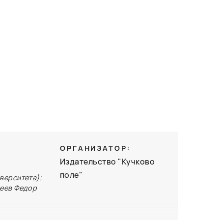
ОРГАНИЗАТОР:
Издательство "Кучково
поле"
верситета);
реев Федор
 итог