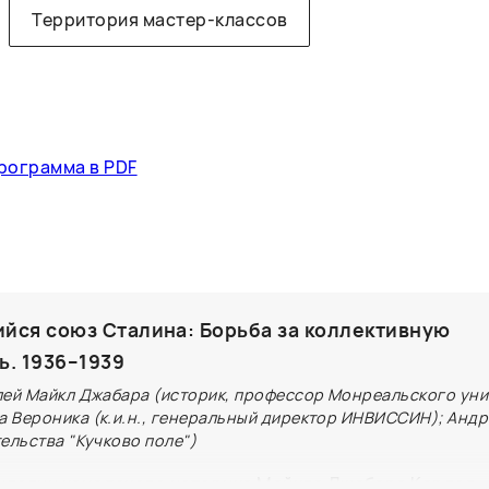
Территория мастер-классов
рограмма в PDF
йся союз Сталина: Борьба за коллективную
ь. 1936–1939
лей Майкл Джабара (историк, профессор Монреальского уни
 Вероника (к.и.н., генеральный директор ИНВИССИН); Анд
ельства "Кучково поле")
илогии канадского историка Майкла Джабара Карлея —