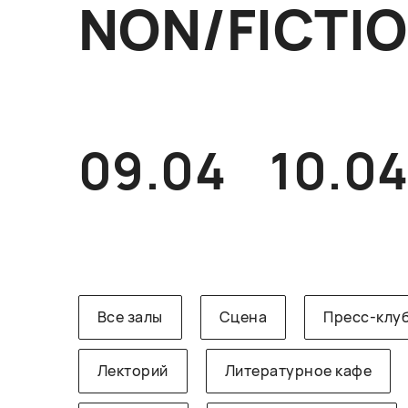
NON/FICTI
09.04
10.0
Все залы
Сцена
Пресс-клу
Лекторий
Литературное кафе