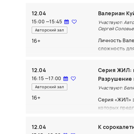
более 30 лет 
12.04
Валериан Ку
Гитлера? Кто 
15:00
—
15:45
катастрофе? О
Участвуют: Авто
Сергей Соловье
Авторский зал
раскрывает мо
предупреждал 
16+
Личность Вал
политика».
сложность для
необходимо, е
революционер
12.04
Серия ЖИЛ: 
разными: одни
16:15
—
17:00
Разрушение 
него и оказали
Авторский зал
Участвуют: Беля
проглядывает 
страстное жел
16+
Серия «ЖИЛ» з
поисках этого
которых предп
все возрастаю
не только пис
место личное 
прозаики, выб
12.04
К сорокалет
интриганством
мемуары, изда