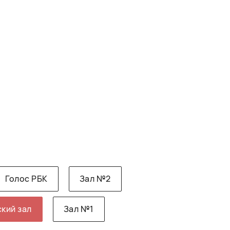
Голос РБК
Зал №2
кий зал
Зал №1