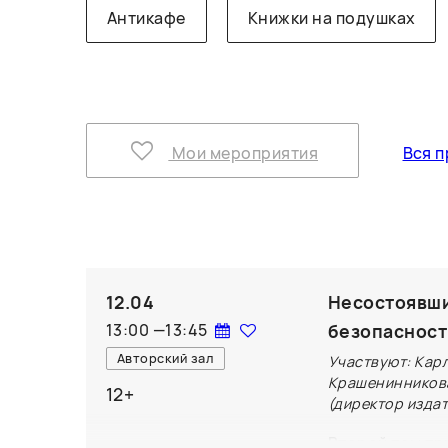
Антикафе
Книжки на подушках
Мои мероприятия
Вся п
12.04
Несостоявши
13:00
—
13:45
безопасност
Авторский зал
Участвуют: Кар
Крашенинникова
12+
(директор издат
Второй том тр