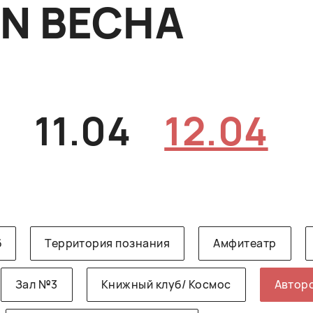
ON ВЕСНА
4
11.04
12.04
б
Территория познания
Амфитеатр
Зал №3
Книжный клуб/ Космос
Авторс