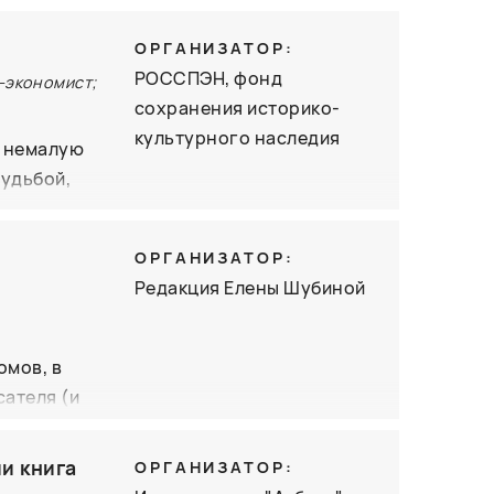
ься против
ОРГАНИЗАТОР:
инент к
РОССПЭН, фонд
в, автор
й-экономист;
сохранения историко-
кто
культурного наследия
льная
й немалую
судьбой,
горты
очень
ОРГАНИЗАТОР:
гнуты с
Редакция Елены Шубиной
ие, в них
терпение,
ану. В
омов, в
роявляя
сателя (и
а первое
менные
афии и
и книга
ОРГАНИЗАТОР:
рвом месте
едставит