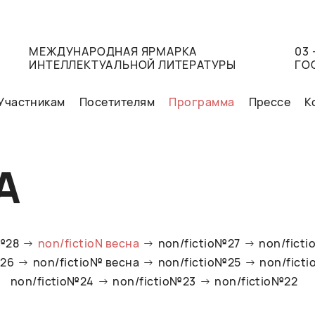
МЕЖДУНАРОДНАЯ ЯРМАРКА
03 
ИНТЕЛЛЕКТУАЛЬНОЙ ЛИТЕРАТУРЫ
ГО
Участникам
Посетителям
Программа
Прессе
К
А
o№28
non/fictioN весна
non/fictio№27
non/ficti
№26
non/fictio№ весна
non/fictio№25
non/fict
non/fictio№24
non/fictio№23
non/fictio№22