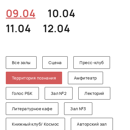
РУССКИЙ
ENGLISH
CHINESE
09.04
10.04
11.04
12.04
Все залы
Сцена
Пресс-клуб
Территория познания
Амфитеатр
Голос РБК
Зал №2
Лекторий
Литературное кафе
Зал №3
Книжный клуб/ Космос
Авторский зал