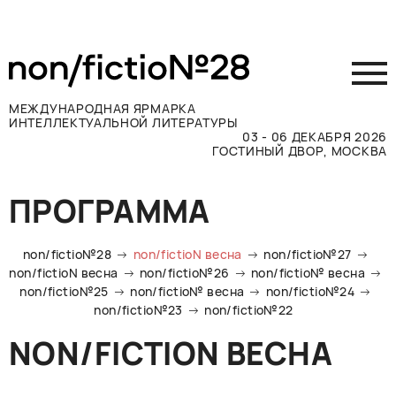
МЕЖДУНАРОДНАЯ ЯРМАРКА
ИНТЕЛЛЕКТУАЛЬНОЙ ЛИТЕРАТУРЫ
03 - 06 ДЕКАБРЯ 2026
ГОСТИНЫЙ ДВОР, МОСКВА
Принять участие
ПРОГРАММА
Участникам
Посетителям
non/fictio№28
non/fictioN весна
non/fictio№27
Программа
non/fictioN весна
non/fictio№26
non/fictio№ весна
non/fictio№25
non/fictio№ весна
non/fictio№24
Прессе
non/fictio№23
non/fictio№22
Конкурсы
NON/FICTION ВЕСНА
Контакты
ВКОНТАКТЕ
TELEGRAM