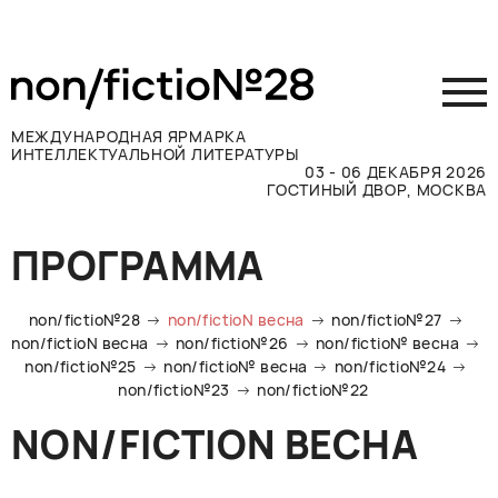
МЕЖДУНАРОДНАЯ ЯРМАРКА
ИНТЕЛЛЕКТУАЛЬНОЙ ЛИТЕРАТУРЫ
03 - 06 ДЕКАБРЯ 2026
ГОСТИНЫЙ ДВОР, МОСКВА
Принять участие
ПРОГРАММА
Участникам
Посетителям
non/fictio№28
non/fictioN весна
non/fictio№27
Программа
non/fictioN весна
non/fictio№26
non/fictio№ весна
non/fictio№25
non/fictio№ весна
non/fictio№24
Прессе
non/fictio№23
non/fictio№22
Конкурсы
NON/FICTION ВЕСНА
Контакты
ВКОНТАКТЕ
TELEGRAM