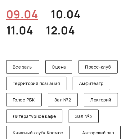
РУССКИЙ
ENGLISH
CHINESE
09.04
10.04
11.04
12.04
Все залы
Сцена
Пресс-клуб
Территория познания
Амфитеатр
Голос РБК
Зал №2
Лекторий
Литературное кафе
Зал №3
Книжный клуб/ Космос
Авторский зал