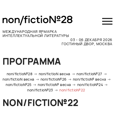
МЕЖДУНАРОДНАЯ ЯРМАРКА
ИНТЕЛЛЕКТУАЛЬНОЙ ЛИТЕРАТУРЫ
03 - 06 ДЕКАБРЯ 2026
ГОСТИНЫЙ ДВОР, МОСКВА
Принять участие
ПРОГРАММА
Участникам
Посетителям
non/fictio№28
non/fictioN весна
non/fictio№27
Программа
non/fictioN весна
non/fictio№26
non/fictio№ весна
non/fictio№25
non/fictio№ весна
non/fictio№24
Прессе
non/fictio№23
non/fictio№22
Конкурсы
NON/FICTIO№22
Контакты
ВКОНТАКТЕ
TELEGRAM