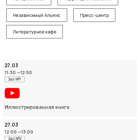
Независимый Альянс
Пресс-центр
Литературное кафе
27.03
11:30
—
12:50
Зал №1
Иллюстрированная книга
Евгений Подколзин (Москва)
27.03
ОРГАНИЗАТОР:
12:00
—
13:00
ПРОГРАММА ИЛЛЮСТРАТОРОВ «ДНК КНИГИ»
Зал №2