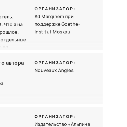
ляров)
ОРГАНИЗАТОР:
вую книгу
Ad Marginem при
атель.
 не просто
поддержке Goethe-
. Что я на
ение: на
Institut Moskau
прошлое,
ерской
 отдельные
е Ad
а Акунина,
ика одного
твенные
о автора
еской и
ОРГАНИЗАТОР:
й.
кажет об
Nouveaux Angles
ский
ра
ю новую
ию в
ОРГАНИЗАТОР:
лет, для
Издательство «Альпина
ого