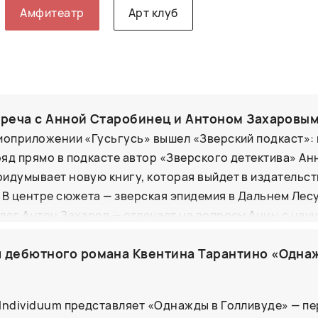
Амфитеатр
Арт клуб
треча с Анной Старобинец и Антоном Захаровы
иоприложении «Гусьгусь» вышел «Зверский подкаст»: 
яд прямо в подкасте автор «Зверского детектива» Ан
идумывает новую книгу, которая выйдет в издательст
 В центре сюжета — зверская эпидемия в Дальнем Лес
лог Антон Захаров — отвечает на вопросы Анны с нау
а эпидемия появилась в Дальнем Лесу (и откуда они в
 дебютного романа Квентина Тарантино «Одна
эпидемии), какие могут быть симптомы, какие версии пр
Барсуку и Барсукоту? Все подробности вы можете узн
Individuum представляет «Однажды в Голливуде» — п