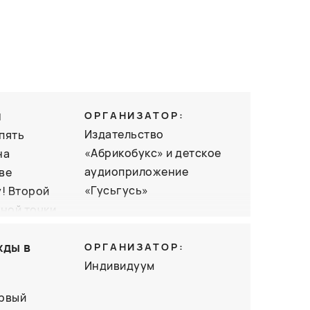
м
ОРГАНИЗАТОР:
Издательство
пять
«Абрикобукс» и детское
на
аудиоприложение
ве
«Гусьгусь»
у! Второй
чной точки
ообще
жды в
идется
ОРГАНИЗАТОР:
ать лично!
Индивидуум
ервый