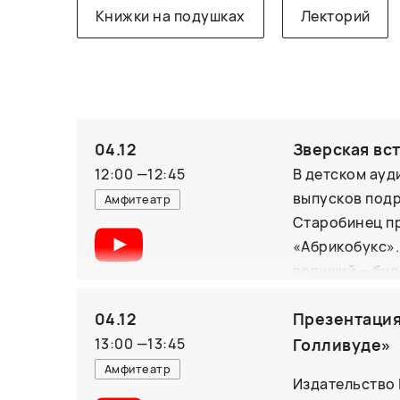
Книжки на подушках
Лекторий
04.12
Зверская вс
12:00
—
12:45
В детском ауд
выпусков подр
Амфитеатр
Старобинец пр
«Абрикобукс».
ведущий — био
6+
зрения. Откуд
04.12
Презентация
берутся, эти 
расследовать 
13:00
—
13:45
Голливуде»
Амфитеатр
Издательство 