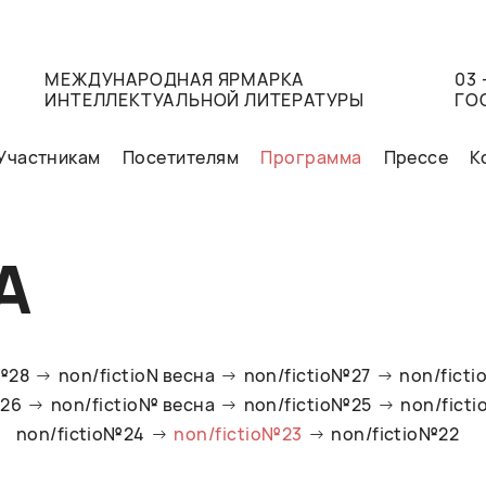
МЕЖДУНАРОДНАЯ ЯРМАРКА
03 
ИНТЕЛЛЕКТУАЛЬНОЙ ЛИТЕРАТУРЫ
ГО
Участникам
Посетителям
Программа
Прессе
К
А
o№28
non/fictioN весна
non/fictio№27
non/ficti
№26
non/fictio№ весна
non/fictio№25
non/fict
non/fictio№24
non/fictio№23
non/fictio№22