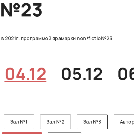
O№23
в 2021г. программой ярамарки non/fictio№23
04.12
05.12
0
Зал №1
Зал №2
Зал №3
Автор