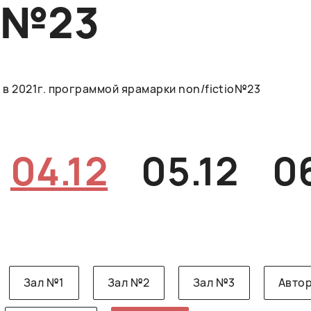
O№23
в 2021г. программой ярамарки non/fictio№23
04.12
05.12
0
Зал №1
Зал №2
Зал №3
Автор