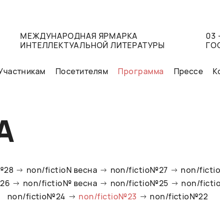
МЕЖДУНАРОДНАЯ ЯРМАРКА
03 
ИНТЕЛЛЕКТУАЛЬНОЙ ЛИТЕРАТУРЫ
ГО
Участникам
Посетителям
Программа
Прессе
К
А
o№28
non/fictioN весна
non/fictio№27
non/ficti
№26
non/fictio№ весна
non/fictio№25
non/fict
non/fictio№24
non/fictio№23
non/fictio№22