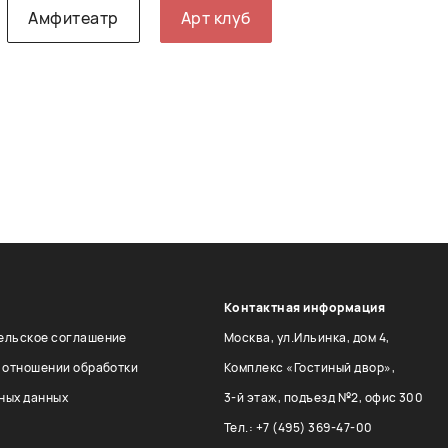
Амфитеатр
Арт клуб
Контактная информация
ельское соглашение
Москва, ул.Ильинка, дом 4,
в отношении обработки
Комплекс «Гостиный двор»,
ных данных
3-й этаж, подъезд №2, офис 300
Тел.: +7 (495) 369-47-00