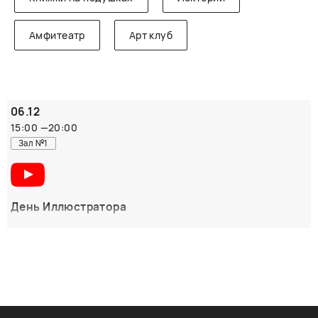
Амфитеатр
Арт клуб
06.12
15:00
—
20:00
Зал №1
День Иллюстратора
15.00 – 15.50
"Эстонский час: к 90-летию со дня рождения детского
писателя Айно Первик.
Писатель и иллюстраторы книг: Пирет Рауд-Калда, Яна
Есипович и Ольга Боловинцева.
Участники встречи: Посольство Эстонии в Москве;