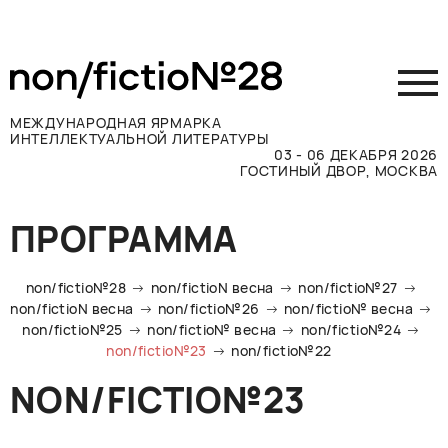
МЕЖДУНАРОДНАЯ ЯРМАРКА
ИНТЕЛЛЕКТУАЛЬНОЙ ЛИТЕРАТУРЫ
03 - 06 ДЕКАБРЯ 2026
ГОСТИНЫЙ ДВОР, МОСКВА
Принять участие
ПРОГРАММА
Участникам
Посетителям
non/fictio№28
non/fictioN весна
non/fictio№27
Программа
non/fictioN весна
non/fictio№26
non/fictio№ весна
non/fictio№25
non/fictio№ весна
non/fictio№24
Прессе
non/fictio№23
non/fictio№22
Конкурсы
NON/FICTIO№23
Контакты
ВКОНТАКТЕ
TELEGRAM