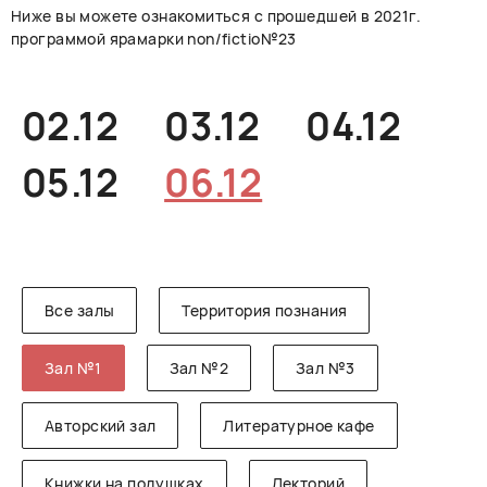
Ниже вы можете ознакомиться с прошедшей в 2021г.
РУССКИЙ
ENGLISH
CHINESE
программой ярамарки non/fictio№23
02.12
03.12
04.12
05.12
06.12
Все залы
Территория познания
Зал №1
Зал №2
Зал №3
Авторский зал
Литературное кафе
Книжки на подушках
Лекторий