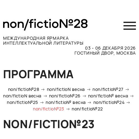
МЕЖДУНАРОДНАЯ ЯРМАРКА
ИНТЕЛЛЕКТУАЛЬНОЙ ЛИТЕРАТУРЫ
03 - 06 ДЕКАБРЯ 2026
ГОСТИНЫЙ ДВОР, МОСКВА
Принять участие
ПРОГРАММА
Участникам
Посетителям
non/fictio№28
non/fictioN весна
non/fictio№27
Программа
non/fictioN весна
non/fictio№26
non/fictio№ весна
non/fictio№25
non/fictio№ весна
non/fictio№24
Прессе
non/fictio№23
non/fictio№22
Конкурсы
NON/FICTIO№23
Контакты
ВКОНТАКТЕ
TELEGRAM