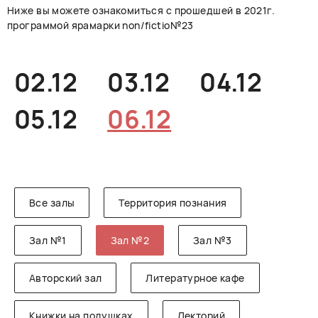
Ниже вы можете ознакомиться с прошедшей в 2021г.
РУССКИЙ
ENGLISH
CHINESE
программой ярамарки non/fictio№23
02.12
03.12
04.12
05.12
06.12
Все залы
Территория познания
Зал №1
Зал №2
Зал №3
Авторский зал
Литературное кафе
Книжки на подушках
Лекторий