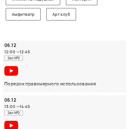
Амфитеатр
Арт клуб
06.12
12:00
—
12:45
Зал №2
Порядок правомерного использования
произведений изобразительного искусства в
печатной, полиграфической продукции, off-
06.12
line/on-line.
13:00
—
14:45
Спикеры: директор УПРАВИС Эрик Раулевич Вальдес-
Зал №2
Мартинес, судебный юрист УПРАВИС, фотограф
Владислав Анатольевич Багно.
ОРГАНИЗАТОР: