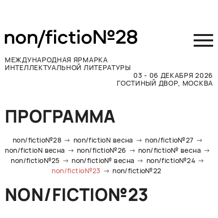
МЕЖДУНАРОДНАЯ ЯРМАРКА
ИНТЕЛЛЕКТУАЛЬНОЙ ЛИТЕРАТУРЫ
03 - 06 ДЕКАБРЯ 2026
ГОСТИНЫЙ ДВОР, МОСКВА
Принять участие
ПРОГРАММА
Участникам
Посетителям
non/fictio№28
non/fictioN весна
non/fictio№27
Программа
non/fictioN весна
non/fictio№26
non/fictio№ весна
non/fictio№25
non/fictio№ весна
non/fictio№24
Прессе
non/fictio№23
non/fictio№22
Конкурсы
NON/FICTIO№23
Контакты
ВКОНТАКТЕ
TELEGRAM