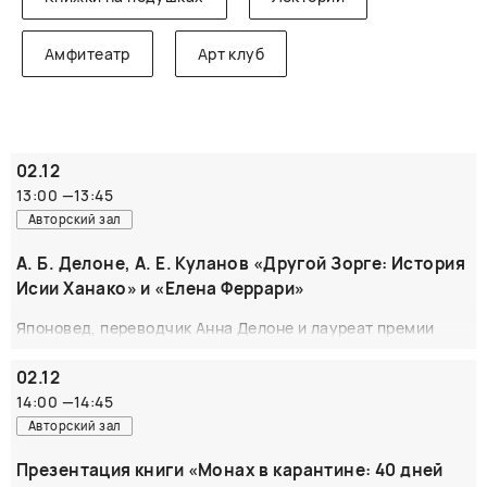
Амфитеатр
Арт клуб
02.12
13:00
—
13:45
Авторский зал
А. Б. Делоне, А. Е. Куланов «Другой Зорге: История
Исии Ханако» и «Елена Феррари»
Японовед, переводчик Анна Делоне и лауреат премии
Министерства обороны России за биографию Зорге
историк Александр Куланов представят свою книгу
02.12
«Другой Зорге: История Исии Ханако». Книга основана на
14:00
—
14:45
уникальном материале – никогда не переводившихся на
Авторский зал
русский язык мемуарах «японской жены» знаменитого
разведчика – Исии Ханако. Авторы показывают Рихарда
Презентация книги «Монах в карантине: 40 дней