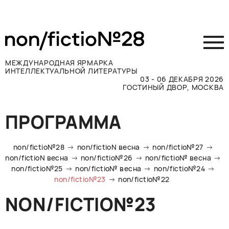
МЕЖДУНАРОДНАЯ ЯРМАРКА
ИНТЕЛЛЕКТУАЛЬНОЙ ЛИТЕРАТУРЫ
03 - 06 ДЕКАБРЯ 2026
ГОСТИНЫЙ ДВОР, МОСКВА
Принять участие
ПРОГРАММА
Участникам
Посетителям
non/fictio№28
non/fictioN весна
non/fictio№27
Программа
non/fictioN весна
non/fictio№26
non/fictio№ весна
non/fictio№25
non/fictio№ весна
non/fictio№24
Прессе
non/fictio№23
non/fictio№22
Конкурсы
NON/FICTIO№23
Контакты
ВКОНТАКТЕ
TELEGRAM