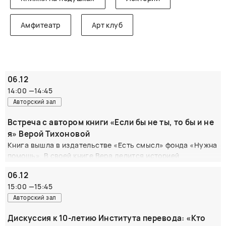
Амфитеатр
Арт клуб
06.12
14:00
—
14:45
Авторский зал
Встреча с автором книги «Если бы не ты, то бы и не
я» Верой Тихоновой
Книга вышла в издательстве «Есть смысл» фонда «Нужна
помощь». В своей книге Вера делится историей
переживания утраты любимого мужа. Это светлая и
06.12
проникновенная книга о любви, которая сильнее смерти,
15:00
—
15:45
о близости, радости и боли, потери и обретении: потере
близкого человека и обретении новых смыслов, которые
Авторский зал
день за днем помогают жить дальше. Книгу высоко
Дискуссия к 10-летию Института перевода: «Кто
оценила писатель Людмила Улицкая — ее отзыв стоит на