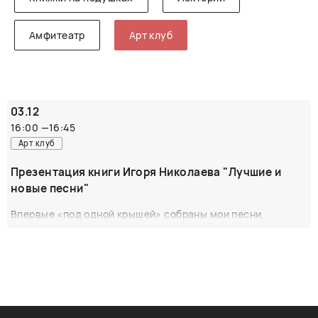
Амфитеатр
Арт клуб
03.12
16:00
—
16:45
Арт клуб
Презентация книги Игоря Николаева "Лучшие и
новые песни"
Впервые «под одной крышей» собраны мои песни,
написанные в разные годы, для разных артистов. Песни —
как страницы жизни. Листая их, возвращаешься в то
неповторимое время, когда они были созданы и вышли в
свет. В этом сборнике наряду с произведениями,
согретыми вашей проверенной десятилетиями любовью,
есть и те, которые только ждут вашей любви и надеются