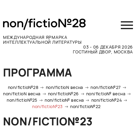
МЕЖДУНАРОДНАЯ ЯРМАРКА
ИНТЕЛЛЕКТУАЛЬНОЙ ЛИТЕРАТУРЫ
03 - 06 ДЕКАБРЯ 2026
ГОСТИНЫЙ ДВОР, МОСКВА
Принять участие
ПРОГРАММА
Участникам
Посетителям
non/fictio№28
non/fictioN весна
non/fictio№27
Программа
non/fictioN весна
non/fictio№26
non/fictio№ весна
non/fictio№25
non/fictio№ весна
non/fictio№24
Прессе
non/fictio№23
non/fictio№22
Конкурсы
NON/FICTIO№23
Контакты
ВКОНТАКТЕ
TELEGRAM