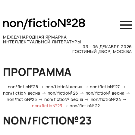
МЕЖДУНАРОДНАЯ ЯРМАРКА
ИНТЕЛЛЕКТУАЛЬНОЙ ЛИТЕРАТУРЫ
03 - 06 ДЕКАБРЯ 2026
ГОСТИНЫЙ ДВОР, МОСКВА
Принять участие
ПРОГРАММА
Участникам
Посетителям
non/fictio№28
non/fictioN весна
non/fictio№27
Программа
non/fictioN весна
non/fictio№26
non/fictio№ весна
non/fictio№25
non/fictio№ весна
non/fictio№24
Прессе
non/fictio№23
non/fictio№22
Конкурсы
NON/FICTIO№23
Контакты
ВКОНТАКТЕ
TELEGRAM