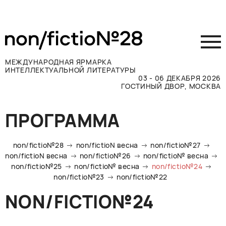
МЕЖДУНАРОДНАЯ ЯРМАРКА
ИНТЕЛЛЕКТУАЛЬНОЙ ЛИТЕРАТУРЫ
03 - 06 ДЕКАБРЯ 2026
ГОСТИНЫЙ ДВОР, МОСКВА
Принять участие
ПРОГРАММА
Участникам
Посетителям
non/fictio№28
non/fictioN весна
non/fictio№27
Программа
non/fictioN весна
non/fictio№26
non/fictio№ весна
non/fictio№25
non/fictio№ весна
non/fictio№24
Прессе
non/fictio№23
non/fictio№22
Конкурсы
NON/FICTIO№24
Контакты
ВКОНТАКТЕ
TELEGRAM