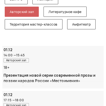
Авторский зал
Литературное кафе
Территория мастер-классов
Амфитеатр
01.12
14:00
—
15:45
Авторский зал
18+
Презентация новой серии современной прозы и
поэзии народов России «Местоимения»
Участвуют: Владислав Отрошенко, писатель
01.12
Отечественная словесность состоит не только из
русской, но и из множества сильных, талантливых
17:15
—
18:00
национальных литератур, которые в последние
Авторский зал