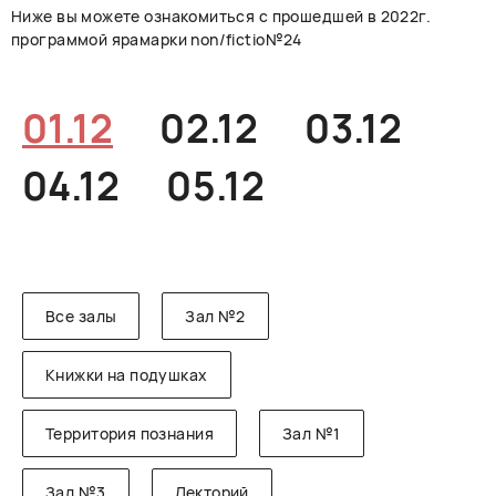
Ниже вы можете ознакомиться с прошедшей в 2022г.
РУССКИЙ
ENGLISH
CHINESE
программой ярамарки non/fictio№24
01.12
02.12
03.12
04.12
05.12
Все залы
Зал №2
Книжки на подушках
Территория познания
Зал №1
Зал №3
Лекторий