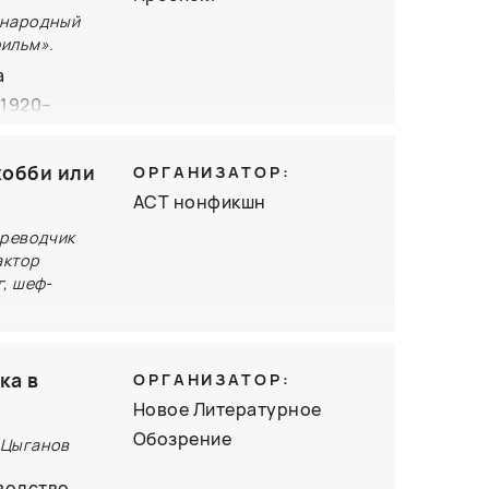
1912 года.
 народный
 покорения
ильм».
реходству,
а
ия этого
 1920–
нные и
тор
хобби или
ОРГАНИЗАТОР:
ором
АСТ нонфикшн
авлены
ереводчик
актор
, шеф-
 когда
ка в
ОРГАНИЗАТОР:
 или как
Новое Литературное
ден, что
Обозрение
 Цыганов
носитесь
зводство