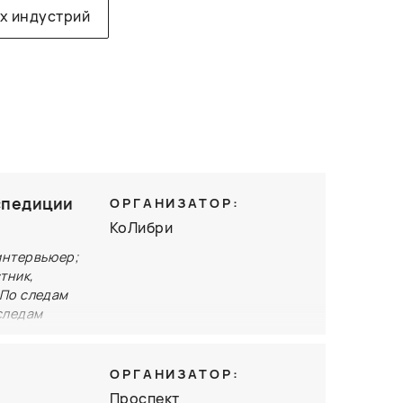
х индустрий
кспедиции
ОРГАНИЗАТОР:
КоЛибри
интервьюер;
тник,
«По следам
следам
 грани
ОРГАНИЗАТОР:
 книги
Проспект