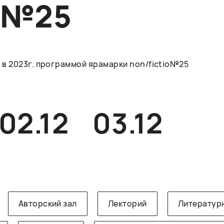
O№25
в 2023г. программой ярамарки non/fictio№25
02.12
03.12
Авторский зал
Лекторий
Литератур