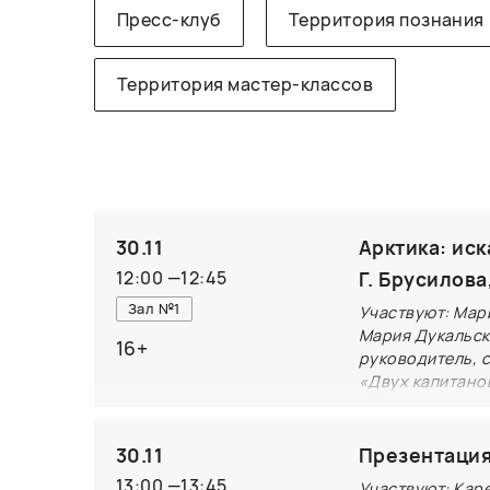
Пресс-клуб
Территория познания
Территория мастер-классов
30.11
Арктика: иск
12:00
—
12:45
Г. Брусилова
Зал №1
Участвуют: Мар
Мария Дукальска
16+
руководитель, 
«Двух капитано
«Двух капитано
возможного».
30.11
Презентация
Круглый стол/
13:00
—
13:45
Участвуют: Кар