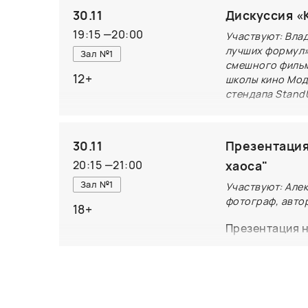
Изданная Цент
30.11
Дискуссия «
конструктивиз
19:15
—
20:00
Участвуют: Вла
трансформации
лучших формул»
Зал №1
искусствоведе
смешного фильм
12+
школы кино Мод
подборкой клю
стендапа Stand
куратор Центр
На встрече мы
посвященные ю
30.11
Презентация
комедийного к
20:15
—
21:00
хаоса"
структура оче
Зал №1
Участвуют: Але
комедии Стива 
фотограф, авто
18+
комедии, чем 
Презентация но
специфике инд
журналиста Ал
приуроченное 
издательстве 
неизвестные ф