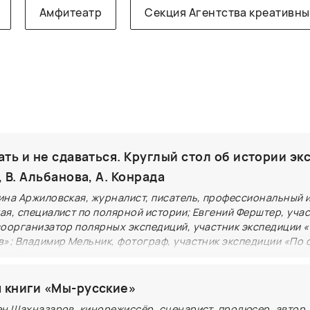
Амфитеатр
Секция Агентства креативны
ать и не сдаваться. Круглый стол об истории э
, В. Альбанова, А. Конрада
ина Аржиловская, журналист, писатель, профессиональный 
я, специалист по полярной истории; Евгений Ферштер, учас
соорганизатор полярных экспедиций, участник экспедиции 
в»; Владимир Мельник, фотограф, участник экспедиции «По 
в»; Татьяна Маслова, руководитель проекта «Адреналин. На
 книги «Мы-русские»
панельная дискуссия о покорении Арктики в контексте
ен Шахназаров, кинорежиссёр, сценарист, продюсер, автор