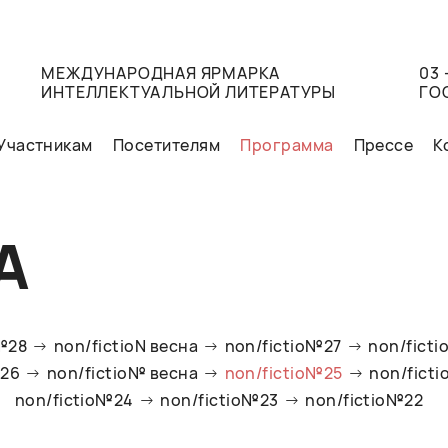
МЕЖДУНАРОДНАЯ ЯРМАРКА
03 
ИНТЕЛЛЕКТУАЛЬНОЙ ЛИТЕРАТУРЫ
ГО
Участникам
Посетителям
Программа
Прессе
К
А
o№28
non/fictioN весна
non/fictio№27
non/ficti
№26
non/fictio№ весна
non/fictio№25
non/fict
non/fictio№24
non/fictio№23
non/fictio№22