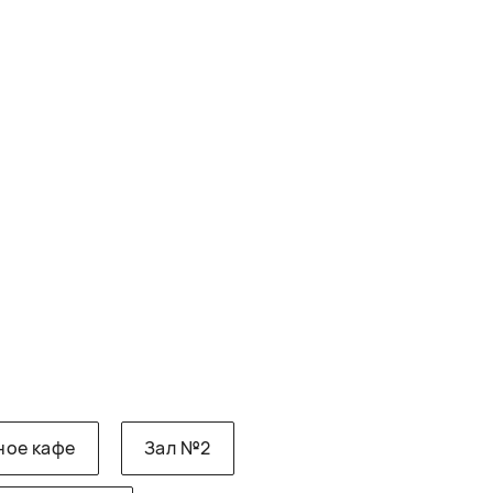
ное кафе
Зал №2