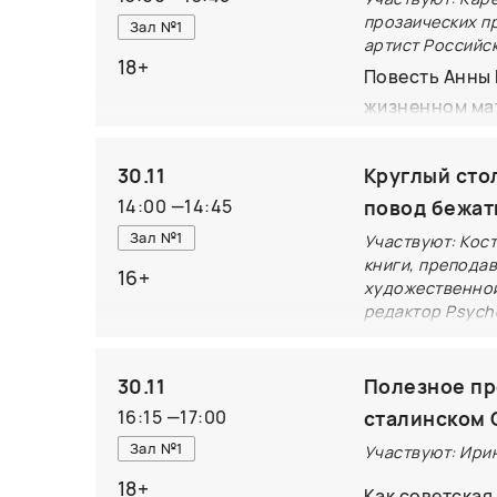
«Тайна пропав
прозаических п
Зал №1
В ходе дискус
артист Российс
18+
Арктики. В ди
Повесть Анны
хорошо знающи
жизненном мат
непростого ре
1930-х годов,
послевоенные 
30.11
Круглый сто
выписывает с 
14:00
—
14:45
повод бежат
события и пот
Зал №1
Участвуют: Кос
через восприя
книги, преподав
16+
художественной 
редактор Psycho
Вы тоже покуп
30.11
непрочитанных
Полезное пр
загибают угол
16:15
—
17:00
сталинском
придется? Вит
Зал №1
Участвуют: Ири
все читатели 
18+
Как советская