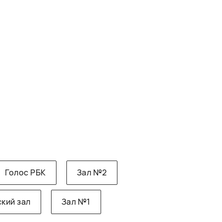
Голос РБК
Зал №2
кий зал
Зал №1