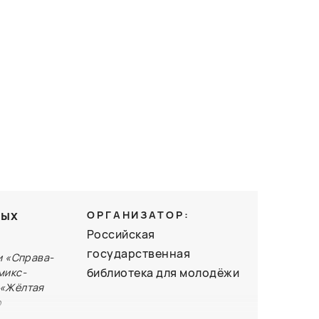
ных
ОРГАНИЗАТОР:
Российская
государственная
и «Справа-
библиотека для молодёжи
микс-
 «Жёлтая
о
ого