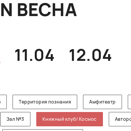
ON ВЕСНА
4
11.04
12.04
б
Территория познания
Амфитеатр
Зал №3
Книжный клуб/ Космос
Авторс