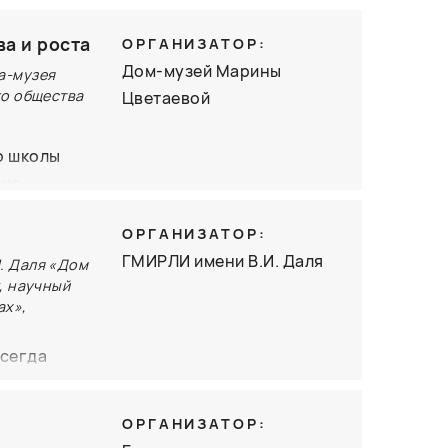
тературы и
нных читок
ва и роста
ОРГАНИЗАТОР:
й
Дом-музей Марины
а-музея
ратор)
го общества
Цветаевой
ра
о школы
ния «по
оке
ости.
вы —
отеках,
ОРГАНИЗАТОР:
ком
ные,
ГМИРЛИ имени В.И. Даля
тов. Именно
. Даля «Дом
ельских
, научный
читали
ах»,
тлов и
в которой
0 лет
всегда
ми
 где поэзия
казом, Дом
о внимание
сообщества
ашает вас
менность.
ОРГАНИЗАТОР:
 творить
я