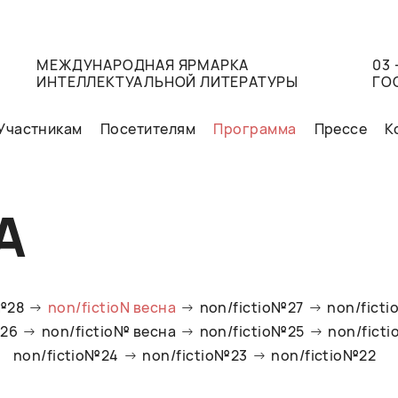
МЕЖДУНАРОДНАЯ ЯРМАРКА
03 
ИНТЕЛЛЕКТУАЛЬНОЙ ЛИТЕРАТУРЫ
ГО
Участникам
Посетителям
Программа
Прессе
К
А
o№28
non/fictioN весна
non/fictio№27
non/ficti
№26
non/fictio№ весна
non/fictio№25
non/fict
non/fictio№24
non/fictio№23
non/fictio№22