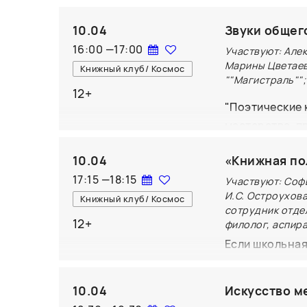
фантастической
статистики РГБ
10.04
Звуки общего
мировой драмат
16:00
—
17:00
Участвуют: Але
библиографии Ц
Марины Цветаев
Книжный клуб/ Космос
Несмеянова Ана
""Магистраль"";
гуманитарных п
12+
История книжн
"Поэтические 
насчитывает н
мастерства, п
книжному пово
поговорим о ж
10.04
Книжные клубы
«Книжная по
Литературного
издательствах
17:15
—
18:15
Григорием Лев
Участвуют: Соф
офлайн и онла
И.С. Остроухова
отсюда расход
Книжный клуб/ Космос
сотрудник отде
встреч? Об эт
стихи Ян Голь
12+
филолог, аспир
государственн
Назым Хикмет,
Если школьная
богата традиц
«Магистраль» 
понятной, а о
подходами. Ж
обретает особ
И.С. Остроухо
и прозу, и поэ
10.04
Искусство м
и его роли в л
на встречу кн