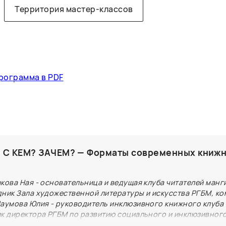
Территория мастер-классов
рограмма в PDF
 С КЕМ? ЗАЧЕМ? — Форматы современных книж
кова Ная - основательница и ведущая клуба читателей манг
дник Зала художественной литературы и искусства РГБМ, ко
Наумова Юлия - руководитель инклюзивного книжного клуба
ик директора РГБМ по развитию социального и инклюзивног
негирёв Георгий - руководитель книжного клуба, посвящённ