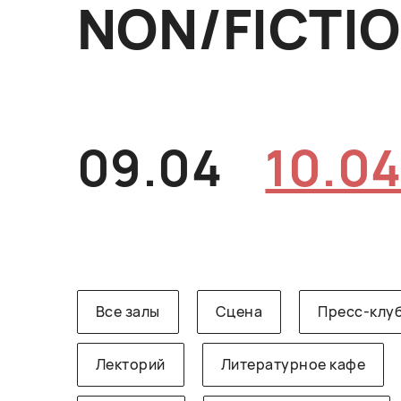
NON/FICTI
09.04
10.0
Все залы
Сцена
Пресс-клу
Лекторий
Литературное кафе