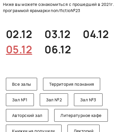
Ниже вы можете ознакомиться с прошедшей в 2021г.
РУССКИЙ
ENGLISH
CHINESE
программой ярамарки non/fictio№23
02.12
03.12
04.12
05.12
06.12
Все залы
Территория познания
Зал №1
Зал №2
Зал №3
Авторский зал
Литературное кафе
Книжки на подушках
Лекторий