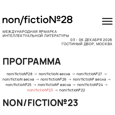
МЕЖДУНАРОДНАЯ ЯРМАРКА
ИНТЕЛЛЕКТУАЛЬНОЙ ЛИТЕРАТУРЫ
03 - 06 ДЕКАБРЯ 2026
ГОСТИНЫЙ ДВОР, МОСКВА
Принять участие
ПРОГРАММА
Участникам
Посетителям
non/fictio№28
non/fictioN весна
non/fictio№27
Программа
non/fictioN весна
non/fictio№26
non/fictio№ весна
non/fictio№25
non/fictio№ весна
non/fictio№24
Прессе
non/fictio№23
non/fictio№22
Конкурсы
NON/FICTIO№23
Контакты
ВКОНТАКТЕ
TELEGRAM