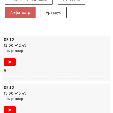
Амфитеатр
Арт клуб
05.12
12:00
—
12:45
Амфитеатр
8+
Театрально-литературный перформанс «Хорошо,
что я такой?!»
05.12
Современные художники, музыканты, а также писатели
15:00
—
15:45
Алексей Олейников и Алиса Орлова и театральный
Амфитеатр
режиссер Иван Пачин вместе со зрителями создадут
музыкально-графическую поэму, основываясь на ответах
зрителей и гостей ярмарки на главные вопросы детской