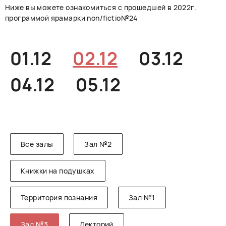
Ниже вы можете ознакомиться с прошедшей в 2022г.
РУССКИЙ
ENGLISH
CHINESE
программой ярамарки non/fictio№24
01.12
02.12
03.12
04.12
05.12
Все залы
Зал №2
Книжки на подушках
Территория познания
Зал №1
Зал №3
Лекторий