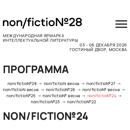
МЕЖДУНАРОДНАЯ ЯРМАРКА
ИНТЕЛЛЕКТУАЛЬНОЙ ЛИТЕРАТУРЫ
03 - 06 ДЕКАБРЯ 2026
ГОСТИНЫЙ ДВОР, МОСКВА
Принять участие
ПРОГРАММА
Участникам
Посетителям
non/fictio№28
non/fictioN весна
non/fictio№27
Программа
non/fictioN весна
non/fictio№26
non/fictio№ весна
non/fictio№25
non/fictio№ весна
non/fictio№24
Прессе
non/fictio№23
non/fictio№22
Конкурсы
NON/FICTIO№24
Контакты
ВКОНТАКТЕ
TELEGRAM