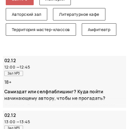
Авторский зал
Литературное кафе
Территория мастер-классов
Амфитеатр
02.12
12:00
—
12:45
Зал №3
18+
Самиздат или селфпаблишинг? Куда пойти
начинающему автору, чтобы не прогадать?
Участвуют: Директор по маркетингу издательского сервиса
Rideró Екатерина Шляхова
02.12
Что делать неизвестному пока автору после того, как
13:00
—
13:45
поставлена последняя точка в рукописи? Опытные уже
Зал №3