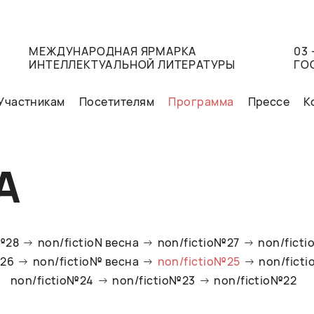
МЕЖДУНАРОДНАЯ ЯРМАРКА
03 
ИНТЕЛЛЕКТУАЛЬНОЙ ЛИТЕРАТУРЫ
ГО
Участникам
Посетителям
Программа
Прессе
К
А
o№28
non/fictioN весна
non/fictio№27
non/ficti
№26
non/fictio№ весна
non/fictio№25
non/fict
non/fictio№24
non/fictio№23
non/fictio№22