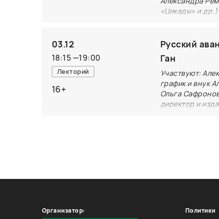
Александра Рем
«Цикады» и др.)
редактор кинове
С какими акту
03.12
Русский ава
продюсеры пр
18:15
—
19:00
Ган
последних лет
Лекторий
Участвуют: Але
Какие ошибки 
график и внук А
16+
кинобизнесе? 
Ольга Сафронов
директор и изд
ли «книга луч
культуролог, с
Государственно
Развивая лине
выпустило нес
Александру Ро
Лебедеву. Каж
искусства, бу
особенности и
Организатор:
Политики