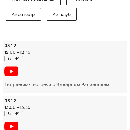
Амфитеатр
Арт клуб
03.12
12:00
—
12:45
Зал №1
Творческая встреча с Эдвардом Радзинским
Мероприятие отменено!
03.12
13:00
—
13:45
Зал №1
Творческая встреча с историком и культовым
драматургом Эдвардом Станиславовичем Радзинским,