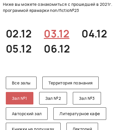
Ниже вы можете ознакомиться с прошедшей в 2021г.
РУССКИЙ
ENGLISH
CHINESE
программой ярамарки non/fictio№23
02.12
03.12
04.12
05.12
06.12
Все залы
Территория познания
Зал №1
Зал №2
Зал №3
Авторский зал
Литературное кафе
Книжки на подушках
Лекторий