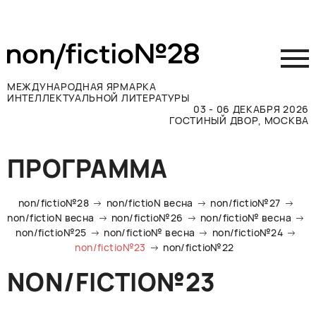
МЕЖДУНАРОДНАЯ ЯРМАРКА
ИНТЕЛЛЕКТУАЛЬНОЙ ЛИТЕРАТУРЫ
03 - 06 ДЕКАБРЯ 2026
ГОСТИНЫЙ ДВОР, МОСКВА
Принять участие
ПРОГРАММА
Участникам
Посетителям
non/fictio№28
non/fictioN весна
non/fictio№27
Программа
non/fictioN весна
non/fictio№26
non/fictio№ весна
non/fictio№25
non/fictio№ весна
non/fictio№24
Прессе
non/fictio№23
non/fictio№22
Конкурсы
NON/FICTIO№23
Контакты
ВКОНТАКТЕ
TELEGRAM