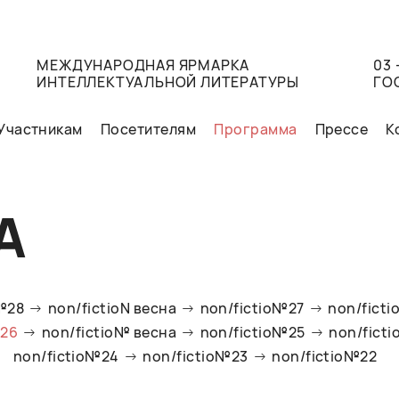
МЕЖДУНАРОДНАЯ ЯРМАРКА
03 
ИНТЕЛЛЕКТУАЛЬНОЙ ЛИТЕРАТУРЫ
ГО
Участникам
Посетителям
Программа
Прессе
К
А
o№28
non/fictioN весна
non/fictio№27
non/ficti
№26
non/fictio№ весна
non/fictio№25
non/fict
non/fictio№24
non/fictio№23
non/fictio№22