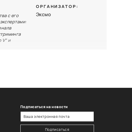
вятся
?
ОРГАНИЗАТОР:
ряет
Эксмо
ва с его
ений от
 экспертами:
 позволяет
рнала
рвис
стриминга
учитывает
 V" и
з
Подписаться на новости
Подписаться