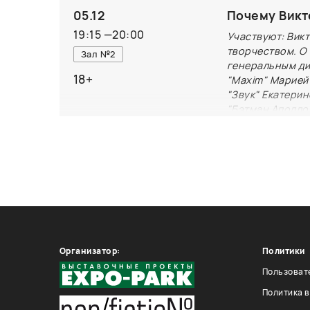
удобным и пер
05.12
Почему Викт
важной частью
19:15
—
20:00
Участвуют: Вик
электронные с
творчеством. О 
Зал №2
покупки в розн
генеральным ди
быстро и точн
18+
"Maxim" Марией
рекомендаций,
"Звук" Екатерин
"Бэтман Аполло
интересы кажд
Виктор Пелев
магазинов за 2
Организатор:
Политики
Пользоват
Политика 