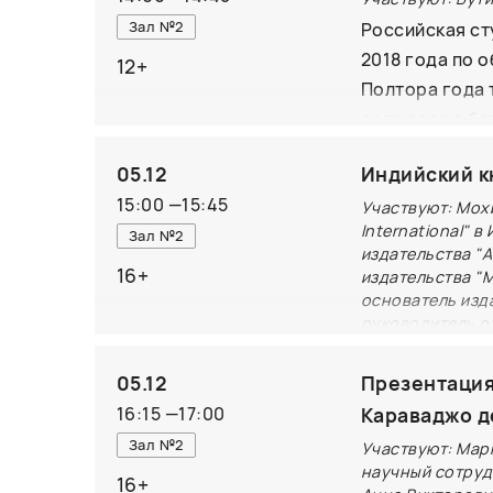
дыхание жизни
Зал №2
Российская ст
историях что-т
2018 года по 
12+
время родные,
Полтора года 
допросов в бе
тюремных днев
05.12
Индийский к
а затем издать
15:00
—
15:45
а вот в жизни
Участвуют: Мох
International" 
Зал №2
спасению соот
издательства "A
книги в спект
16+
издательства "M
расскажет на 
основатель изд
руководитель о
Профессионалы
05.12
Презентация
положении дел
16:15
—
17:00
Караваджо д
одним из самы
Зал №2
Участвуют: Мар
поделятся инф
научный сотруд
16+
сегментов инд