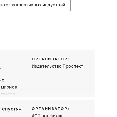
ентства креативных индустрий
ОРГАНИЗАТОР:
Издательство Проспект
,
но
, мирное
стаётся
щённых
значимы и
т спустя»
ОРГАНИЗАТОР:
амо
АСТ нонфикшн