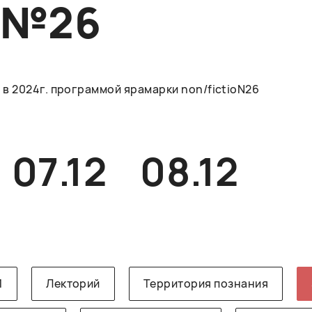
O№26
в 2024г. программой ярамарки non/fictioN26
07.12
08.12
1
Лекторий
Территория познания