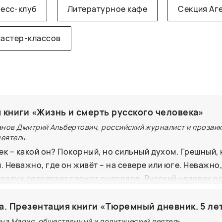
есс-клуб
Литературное кафе
Секция Аг
мастер-классов
 книги «Жизнь и смерть русского человека»
анов Дмитрий Альбертович, российский журналист и прозаик
еятель.
ек – какой он? Покорный, но сильный духом. Грешный, 
 Неважно, где он живёт – на севере или юге. Неважно
воздух сотрясает грохот снарядов. Русский человек о
 условиях. Этот сборник состоит из рассказов, посвя
. Их жизни не оставили заметный след. Но они так же 
а. Презентация книги «Тюремный дневник. 5 ле
судьбы исторических личностей, ведь в них отражено с
ина Мария, общественный и политический деятель