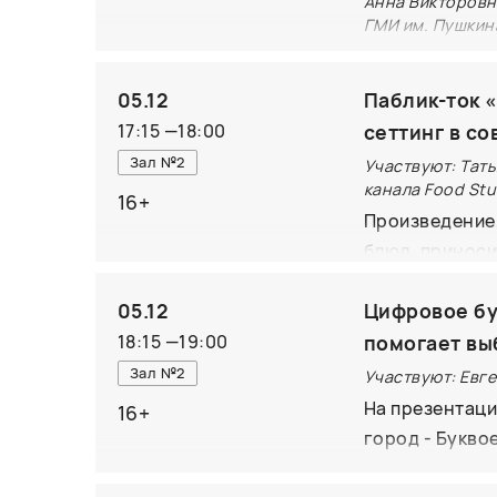
Анна Викторовн
ГМИ им. Пушкин
им. Пушкина.
то издание — 
05.12
Паблик-ток 
итальянскому 
17:15
—
18:00
сеттинг в с
многие стерео
Зал №2
Участвуют: Тать
исторически п
канала Food St
16+
Автор убедите
Произведение,
контексте про
блюд, приноси
столетия. Кни
гастрономичес
Виктории Эмм
05.12
Цифровое бу
что, как и по
А.С. Пушкина, 
вспомним самы
18:15
—
19:00
помогает вы
научный оборо
описания еды 
Зал №2
Участвуют: Евг
хранящихся в 
Кернинон «Выс
На презентаци
16+
где воспроизв
город - Букво
России и стра
интеллект и ц
определение а