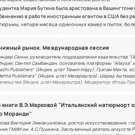
 простого русского народа. Каждый читатель найдёт 
удентка Мария Бутина была арестована в Вашингтоне 
о своё, ведь душа не может не откликнуться на чужие,
обвинению в работе иностранным агентом в США без р
 судьбы.
тюрьмы, четыре месяца одиночных камер и пыток, боле
тонном бункере, 1200 страниц зашифрованных записе
ников, которые удалось вывезти в Россию после осв
нижный рынок. Международная сессия
 в виде книги. С тех пор прошло 5 лет. Интерес к дневни
 Марии произошло много изменений. О работе, деятель
индер Сахни, руководитель подразделения издательства "O
в Индии; Сентил Самбандан, основатель платформы "Ailaysa" 
ечественников, попавших в сложные ситуации, пере
azhi Publishers" (Индия, штат Тамил-Наду); Гуатам Мехта, о
акль и будущий сериал, важных встречах на родине Ма
ehta Publishers" (Индия, штат Махараштра); Шарад Аштекар
встрече.
ательства (Индия, штат Махараштра); Модератор: Игорь Гри
тдела зарубежных прав издательства «Абрикобукс»
 издательского дела из Дели, Мумбаи и Ченная расс
 книги В.Э.Марковой "Итальянский натюрморт о
 в издательской индустрии Индии, чей книжный рынок
о Моранди"
х быстрорастущих в Азиатско-Тихоокеанском регионе
кова Виктория Эммануиловна, доктор искусствоведения, гл
ормацией о состоянии печатного, электронного и ау
ник ГМИИ им. А.С.Пушкина, Заслуженный деятель искусств 
устрии, а также дадут свои прогнозы на ближайшие 5-1