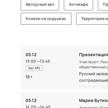
Авторский зал
Антикафе
Пр
Книжки на подушках
Территория 
05.12
Презентация
13:00
—
13:45
Участвуют: Лих
общественный д
Зал №2
Русский челов
16+
сострадающий.
время или же 
собой в любых
простым людям
05.12
Мария Бутин
важны, как и 
14:00
—
14:45
Участвуют: Бут