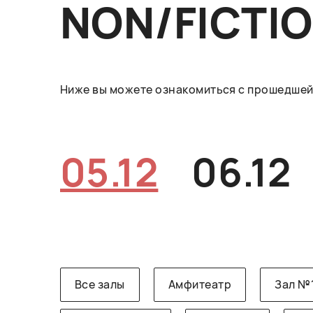
NON/FICTI
Ниже вы можете ознакомиться с прошедшей 
05.12
06.12
Все залы
Амфитеатр
Зал №