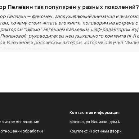
сонализированным. Сегодня, когда технологии стано
ор Пелевин так популярен у разных поколений
 покупательского опыта, "Читай-город" активно внед
тор Пелевин — феномен, заслуживающий внимания и знакомст
ервисы, которые позволяют получить больше впечатл
том, почему стоит читать его книги, поговорим на встрече с
ице. Ключевые темы: - сервис "Я в магазине", который
ректором "Эксмо" Евгением Капьевым, шеф-редактором жу
о находить книги прямо на полке магазина; - новый се
 Пименовой, руководителем немузыкального контента hi-fi 
 основанный на искусственном интеллекте, который 
ой Ушениной и российским актером, который озвучил "Ампир
", Артемом Кошманом.
ого посетителя; - модели быстрой доставки заказов и
ин
–3 часа.
Контактная информация
ельское соглашение
Москва, ул.Ильинка, дом 4,
в отношении обработки
Комплекс «Гостиный двор»,