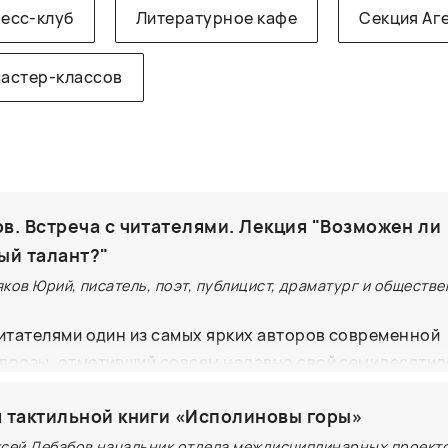
есс-клуб
Литературное кафе
Секция Аг
мастер-классов
в. Встреча с читателями. Лекция "Возможен ли
ый талант?"
ков Юрий, писатель, поэт, публицист, драматург и обществ
читателями один из самых ярких авторов современной
прозы, отметивший совсем недавно свой семидесятил
Михайлович Поляков порассуждает, возможно ли заме
 тактильной книги «Исполиновы горы»
венным интеллектом, и возможен ли вообще — искусс
ксей Дебабов начальник отдела междисциплинарных проект