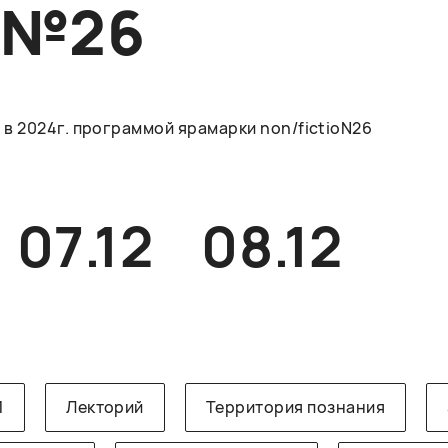
O№26
в 2024г. программой ярамарки non/fictioN26
07.12
08.12
1
Лекторий
Территория познания