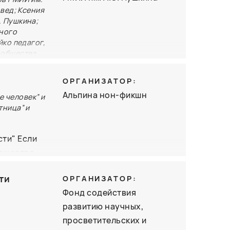
вед; Ксения
. Пушкина;
дного
йко педагог,
 общества
ОРГАНИЗАТОР:
сств имени
Альпина нон-фикшн
е человек” и
начено для
тница” и
я. Книга
ителя
сти" Если
ножество
ить
у:
аскрывая
ти
ОРГАНИЗАТОР:
уй,
лементам.
Фонд содействия
 не убить
вгения
развитию научных,
главной
шрифте
просветительских и
симость и