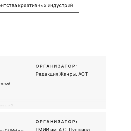
ентства креативных индустрий
ОРГАНИЗАТОР:
Редакция Жанры, АСТ
енный
етний
нить
твенный
ОРГАНИЗАТОР:
ГМИИ им. А.С. Пушкина
ов ГМИИ им.