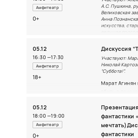
А.С. Пушкина, р
Амфитеатр
Велиховская за
0+
Анна Познанска
искусства, ста
ведущая програ
слепых.
05.12
Дискуссия “
Тактильное из
16:30
—
17:30
Участвуют: Мара
А.С. Пушкина 
Николай Картоз
Амфитеатр
семейного чте
“Суббота!”.
вышла к 250-л
18+
Марат Агинян 
немецкого ром
вбить в поиск
Читатель може
вариантов, к
пространство 
05.12
Презентация
“сложные, оди
для себя комп
18:00
—
19:00
фантастики 
остановимся. 
Автор идеи и 
творчество, б
мечтать)Дис
Амфитеатр
Киселёва-Аффл
силой дисципл
фантастики
0+