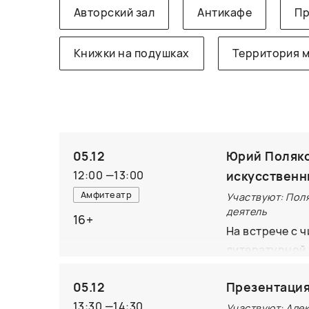
Авторский зал
Антикафе
Пр
Книжки на подушках
Территория 
05.12
Юрий Поляко
12:00
—
13:00
искусственн
Амфитеатр
Участвуют: Поля
деятель
16+
На встрече с 
литературной 
юбилей Юрий 
05.12
Презентация
автора искуст
талант?
13:30
—
14:30
Участвуют: Але