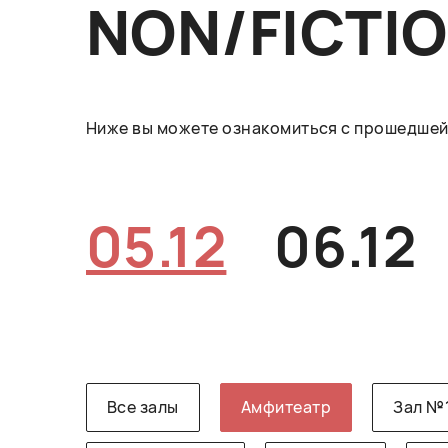
NON/FICTI
Ниже вы можете ознакомиться с прошедшей 
05.12
06.12
Все залы
Амфитеатр
Зал №