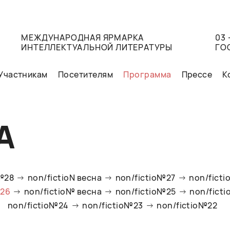
МЕЖДУНАРОДНАЯ ЯРМАРКА
03 
ИНТЕЛЛЕКТУАЛЬНОЙ ЛИТЕРАТУРЫ
ГО
Участникам
Посетителям
Программа
Прессе
К
А
o№28
non/fictioN весна
non/fictio№27
non/ficti
№26
non/fictio№ весна
non/fictio№25
non/fict
non/fictio№24
non/fictio№23
non/fictio№22