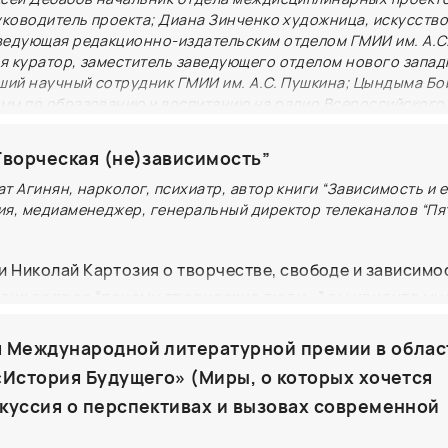
уководитель проекта; Диана Зинченко художница, искусство
ведующая редакционно-издательским отделом ГМИИ им. А.С
я куратор, заместитель заведующего отделом нового запа
рший научный сотрудник ГМИИ им. А.С. Пушкина; Цындыма Бо
мм по образованию и воспитанию на радио Всероссийского
Творческая (не)зависимость”
дание Государственного музея изобразительных иску
т Агинян, нарколог, психиатр, автор книги “Зависимость и е
«Каспар Давид Фридрих. “Исполиновы горы”» предназ
ия, медиаменеджер, генеральный директор телеканалов “Пя
ния, для детей и взрослых с разным опытом восприяти
етию со дня рождения наиболее известного представ
и Николай Картозия о творчестве, свободе и зависимо
антизма К.Д. Фридриха.
овик вопрос “почему творческие люди...” вы увидите м
т попробовать «погрузиться» в произведение и ощут
оторые иллюстрируют сложную и неоднозначную судьб
картины с помощью прикосновения, план за планом р
 Международной литературной премии в облас
нокие, страдают, ранимые, зависимые”. На этом, пожал
озицию и замысел художника благодаря тактильным э
«История Будущего» (Миры, о которых хочется
О том, как вылечить тревогу/зависимость/ депрессию и
текстов — основатель программы «Доступный музей» Е
ыть продуктивным, открытым новому и сделать своей 
куссия о перспективах и вызовах современной
ербах. Вся информация в книге продублирована на 
ину поговорят нарколог, психиатр, автор книги “Зави