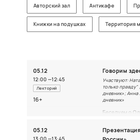
Авторский зал
Антикафе
Пр
Книжки на подушках
Территория 
05.12
Говорим зде
12:00
—
12:45
Участвуют: Ната
только правду"
Лекторий
дневник»; Анна 
16+
дневник»
Беседуем о Ол
правду" Натал
дневник» Лари
05.12
Презентация
Ольги.
13:00
—
13:45
России»