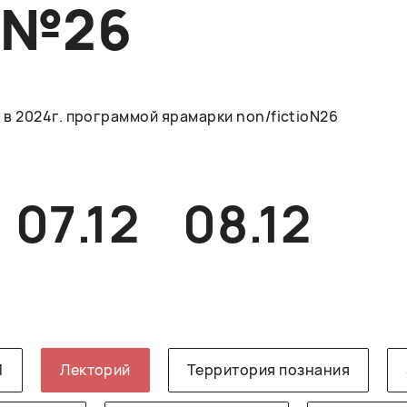
O№26
в 2024г. программой ярамарки non/fictioN26
07.12
08.12
1
Лекторий
Территория познания