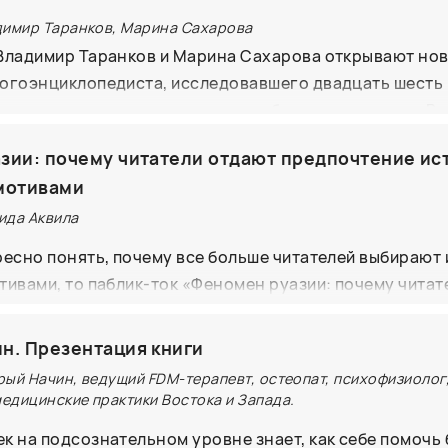
димир Таранков, Марина Сахарова
Владимир Таранков и Марина Сахарова открывают нов
ого­энциклопедиста, исследовавшего двадцать шесть
науке и практике, в том числе в области экономики. В 
ак экономист и создатель первой стратегии экономич
зии: почему читатели отдают предпочтение ис
 России. Авторы расскажут о вкладе Д.И.Менделеева 
мотивами
цию России, включая подробности его программы ра
ышленности, угольной в Донецком бассейне, металл
ида Аквила
остроительной, а также отдельных регионов России.
ресно понять, почему все больше читателей выбирают 
тивами, то паблик-ток «Феномен руазии: почему читат
историям с азиатскими мотивами» – именно то, что ну
ятия мы с автором цикла «Янтарь рассеивает тьму» 
н. Презентация книги
рем, как Азия пришла в Россию, какие элементы азиатс
рый Начин, ведущий FDM-терапевт, остеопат, психофизиолог
ему привлекают внимание широкой аудитории и иссле
едицинские практики Востока и Запада.
рты азиатского повествования. Вы узнаете почему руа
к на подсознательном уровне знает, как себе помочь 
 такие произведения расширяют горизонты читательско