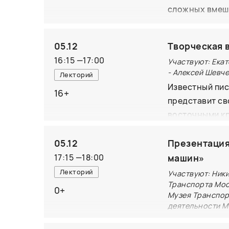
сложных вмешат
Мы также обсу
правильно пон
своих книгах,
для того, что
такими привле
05.12
Творческая 
самопомощи, р
культур.
16:15
—
17:00
Участвуют: Ека
избавляться от
- Алексей Шевч
Лекторий
сложных меди
Известный пис
техники самоп
16+
представит св
лучше узнать 
восточными кр
интересующие 
откровенная и
гостей и на п
счастье, свое
05.12
Презентация
жизни в Индии
17:15
—
18:00
машин»
Рождественск
Лекторий
Участвуют: Ник
Транспорта Мос
0+
Музея Транспор
деятельности М
средств транспо