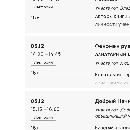
Лекторий
Участвуют: Вла
Авторы книги 
16+
личности учен
направлений в 
представлен к
05.12
Феномен руа
независимости
14:00
—
14:45
азиатскими 
индустриализа
Лекторий
нефтяной пром
Участвуют: Люц
на Урале, суд
16+
Если вам инте
азиатскими мо
предпочтение 
этого меропри
05.12
Добрый Начи
Аквилой разбе
15:15
—
16:00
Участвуют: Доб
культур и поч
объединивший м
Лекторий
уникальные че
16+
Каждый челове
тренде, и как