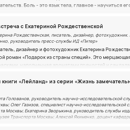
ельств. Боль - это язык тела, главное - научиться ег
дим, как современные авторы используют азиатские м
имать. Бог нас создал совершенными, он дал нам инс
 что помогает удержать внимание читателя и делает эт
бы помогать себе, - свои целительные руки. Уникальна
кательными и захватывающими для людей разных возр
встреча с Екатериной Рождественской
азработанная автором, научит вас понимать сигналы 
терина Рождественская, писатель, дизайнер, фотохудожник
 болей в зависимости от их типа и места. • Простой яз
енко, руководитель пресс-службы ИД «Питер»
цинских терминов • QR-коды с видеоматериалами • А
атель, дизайнер и фотохудожник Екатерина Рождеств
омощи • Синтез восточной и западной медицины • В
ой роман «Подарок из страны специй». Это мерцающа
свое тело и договориться с ним На встрече автор ответ
асками, наполненная ароматами пряностей и сандала
вопросы аудитории, проведет разбор конкретных сл
стория жизни дочери культового поэта XX столетия. 
рактике покажет как работает метод "БОЛИНЕТ".
й семье, мечте иметь детей, философском отношении к 
 книги «Лейланд» из серии «Жизнь замечатель
 – об этом и не только мы поговорим на встрече с Ека
ой.
ита Голованов, руководитель научно-исследовательской сл
квы; Олег Газизов, специалист научно-исследовательской 
та Москвы; Екатерина Зворыкина, руководитель службы изд
узея Транспорта Москвы; Алексей Якименко, доцент кафедр
рта РГХПУ им. С. Г. Строганова