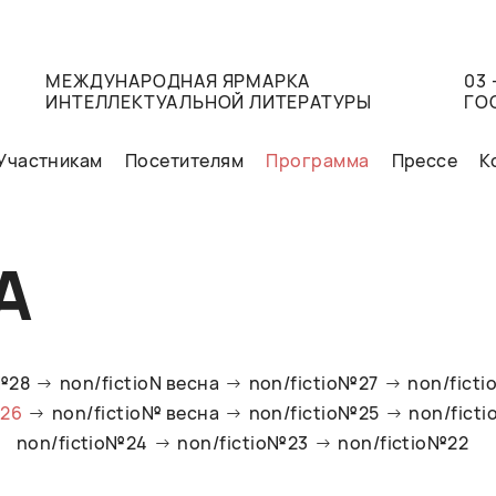
МЕЖДУНАРОДНАЯ ЯРМАРКА
03 
ИНТЕЛЛЕКТУАЛЬНОЙ ЛИТЕРАТУРЫ
ГО
Участникам
Посетителям
Программа
Прессе
К
А
o№28
non/fictioN весна
non/fictio№27
non/ficti
№26
non/fictio№ весна
non/fictio№25
non/fict
non/fictio№24
non/fictio№23
non/fictio№22