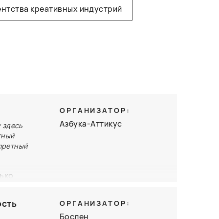
ентства креативных индустрий
ОРГАНИЗАТОР:
Азбука-Аттикус
 здесь
тный
апретный
лько
ретный
й роль
ость
ОРГАНИЗАТОР:
Бослен