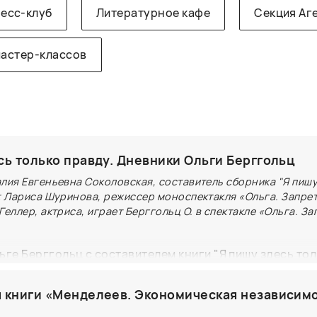
есс-клуб
Литературное кафе
Секция Аг
мастер-классов
сь только правду. Дневники Ольги Берггольц
лия Евгеньевна Соколовская, составитель сборника "Я пишу
 ; Лариса Шуринова, режиссер моноспектакля «Ольга. Запре
Геллер, актриса, играет Берггольц О. в спектакле «Ольга. З
ьге Берггольц с составителем книги "Я пишу здесь то
ией Соколовской, режиссером спектакля «Ольга. Зап
сой Шуриновой и Анной Геллер актрисой, исполняюще
 книги «Менделеев. Экономическая независим