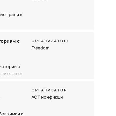
ые грани в
книге он
еской
ториям с
ОРГАНИЗАТОР:
в
Freedom
звития
ургической
истории с
ели отдают
жно. В ходе
Люцидой
ОРГАНИЗАТОР:
ких
АСТ нонфикшн
,
дуем
зия в
без химии и
го опыта.