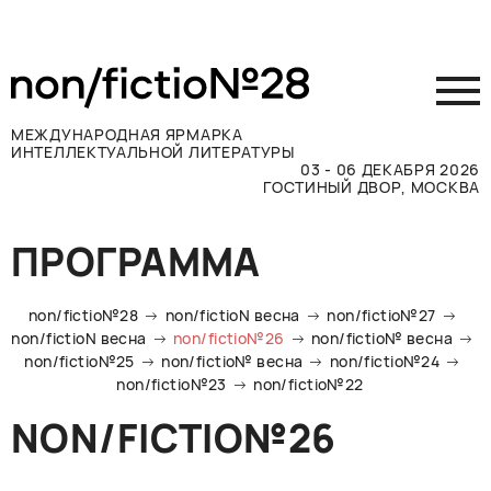
МЕЖДУНАРОДНАЯ ЯРМАРКА
ИНТЕЛЛЕКТУАЛЬНОЙ ЛИТЕРАТУРЫ
03 - 06 ДЕКАБРЯ 2026
ГОСТИНЫЙ ДВОР, МОСКВА
Принять участие
ПРОГРАММА
Участникам
Посетителям
non/fictio№28
non/fictioN весна
non/fictio№27
Программа
non/fictioN весна
non/fictio№26
non/fictio№ весна
non/fictio№25
non/fictio№ весна
non/fictio№24
Прессе
non/fictio№23
non/fictio№22
Конкурсы
NON/FICTIO№26
Контакты
ВКОНТАКТЕ
TELEGRAM