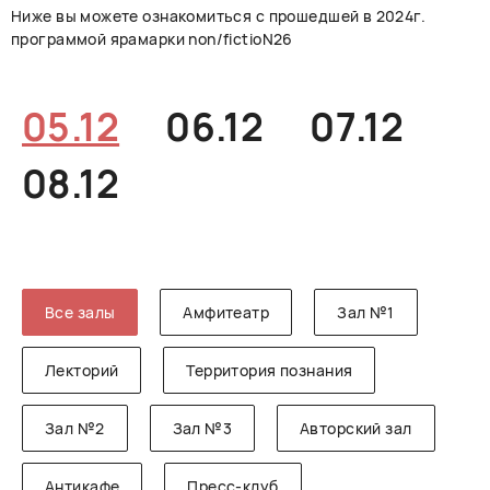
Ниже вы можете ознакомиться с прошедшей в 2024г.
РУССКИЙ
ENGLISH
CHINESE
программой ярамарки non/fictioN26
05.12
06.12
07.12
08.12
Все залы
Амфитеатр
Зал №1
Лекторий
Территория познания
Зал №2
Зал №3
Авторский зал
Антикафе
Пресс-клуб